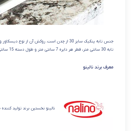
جنس تابه پنکیک سایز 30 از چدن است. روکش آن از
تابه 30 سانتی متر، قطر هر دایره 7 سانتی متر و طول دسته 15 سانتی متر است. وزن تقریبی آن 2440 گرم است.
معرف برند نالینو
نالینو نخستین برند تولید کننده 