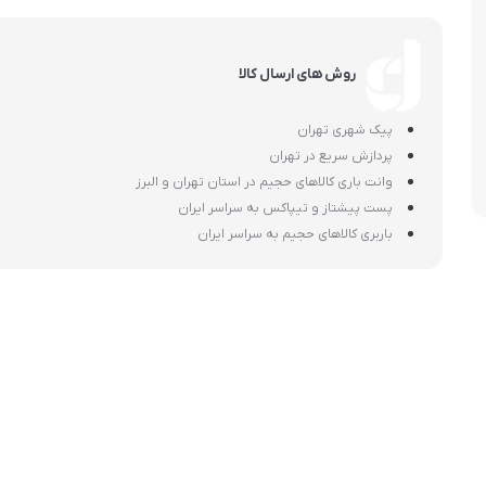
اسمگ
اورال بی
دفترچه راهنما میگل
وافل ساز
کتری برقی
ترازو آشپزخ
هات داگ پز
روش های ارسال کالا
پیک شهری تهران
پردازش سریع در تهران
وانت باری کالاهای حجیم در استان تهران و البرز
پست پیشتاز و تیپاکس به سراسر ایران
باربری کالاهای حجیم به سراسر ایران