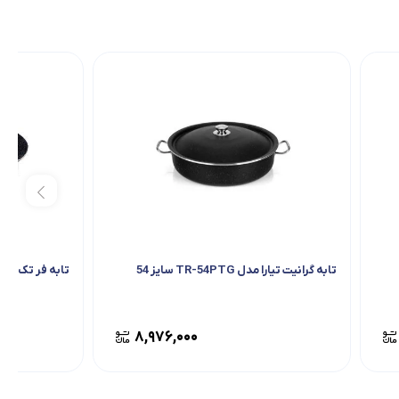
تابه گرانیت تیارا مدل TR-54PTG سایز 54
تابه فر تک ظرف
۸,۹۷۶,۰۰۰