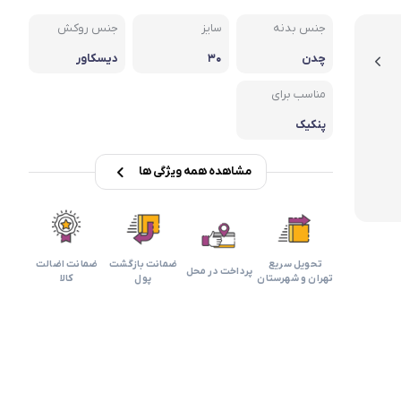
بابیلیس
بلانزو
انه
جنس بدنه
سایز
جنس روکش
چدن
۳۰
دیسکاور
مناسب برای
پنکیک
مشاهده همه ویژگی ها
تحویل سریع
ضمانت بازگشت
ضمانت اضالت
پرداخت در محل
تهران و شهرستان
پول
کالا