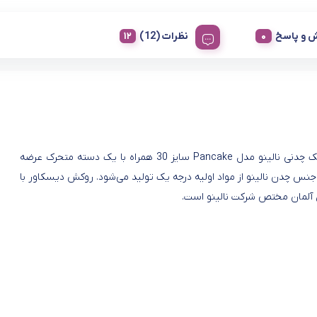
 و پاسخ
نظرات (12)
تابه پنکیک چدنی نالینو مدل Pancake سایز 30 همراه با یک دسته متحرک عرضه
نس چدن نالینو از مواد اولیه درجه یک تولید می‌شود. روکش دیسکاور با
 آلمان مختص شرکت نالینو است.