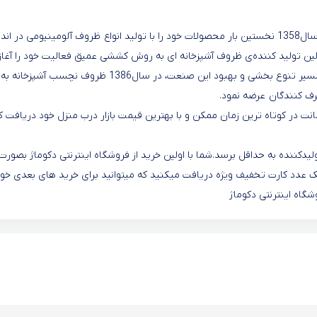
شرکت پانیذسازان دانا با هدف کارآفرینی و توسعه تولیدات داخلی درسال1358 نخستین بار محصولات خود را با تولید انواع ظروف آلومینیومی در اند
عرضه نمود. این گروه در سال 1374 به عنوان اولین تولید کننده‌ی ظروف آشپزخانه‌ ای به روش کششی عمیق فعالیت خود را آغاز
نمود و همگام با پیشرفت های جامعه علمی، فنی و تولیدی ونیز در مسیر تنوع بخشی و بهبود این صنعت، در سال1386 ظروف نچسب آشپزخانه به
صرف کنندگان عرضه نمود
.
انت در کوتاه ترین زمان ممکن و با بهترین قیمت بازار درب منزل خود دریافت ک
کننده به حداقل برسد.شما با اولین خرید از فروشگاه اینترنتی دکوماژ بصورت
 عدد کارت تخفیف ویژه دریافت میکنید که میتوانید برای خرید های بعدی خود 
شگاه اینترنتی دکوماژ