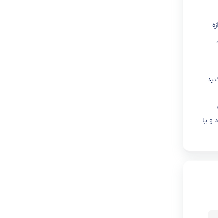
ازه‌
نید
و یا