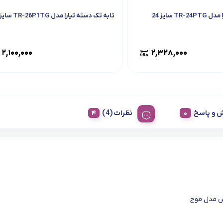
TR سایز 24
تابه تک دسته تیارا مدل TR-26P1TG سایز 26
۲,۱۰۰,۰۰۰
۲,۳۲۸,۰۰۰
 و پاسخ
نظرات (4)
س مدل موج