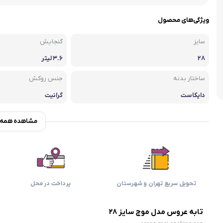
اسمگ
اورال بی
دفترچه راهنما میگل
وافل ساز
کتری برقی
ترازو آشپزخ
ویژگی‌های محصول
هات داگ پز
سایز
گنجایش
۲۸
۳.۶ لیتر
ساختار بدنه
جنس روکش
دایکاست
گرانیت
مشاهده همه و
تحویل سریع تهران و شهرستان
پرداخت در محل
تابه عروس مدل موج سایز ۲۸