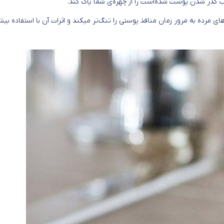
موجب کدر شدن پوست شده‌است را از چهره‌ی شما پاک کند.
ون مدل FC1000 با پاکسازی سلول‌های مرده به مرور زمان منافذ پوستی را تنگ‌تر میکند و اثرات آن با استفاده بی