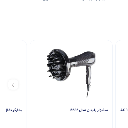
سشوار بلیتان مدل 5636
بخارگر تفال مدل 490M0