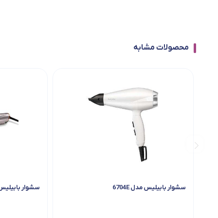
محصولات مشابه
سشوار بابیلیس مدل 6704E
سشوار بابیلیس مدل E