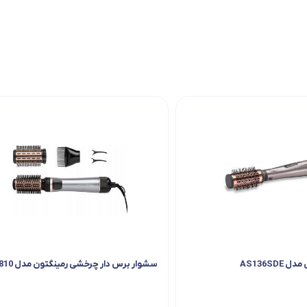
AS136SD
سشوار برس دار چرخشی رمینگتون مدل AS8810