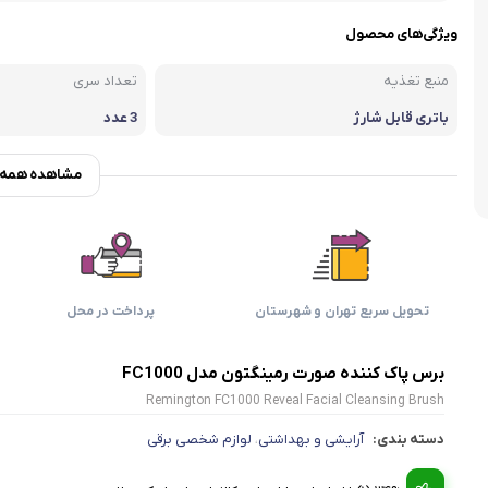
اسمگ
اورال بی
دفترچه راهنما میگل
وافل ساز
کتری برقی
ترازو آشپزخ
ویژگی‌های محصول
هات داگ پز
منبع تغذیه
تعداد سری
باتری قابل شارژ
3 عدد
مشاهده همه و
تحویل سریع تهران و شهرستان
پرداخت در محل
برس پاک کننده صورت رمینگتون مدل FC1000
Remington FC1000 Reveal Facial Cleansing Brush
دسته بندی:
آرایشی و بهداشتی
لوازم شخصی برقی
،