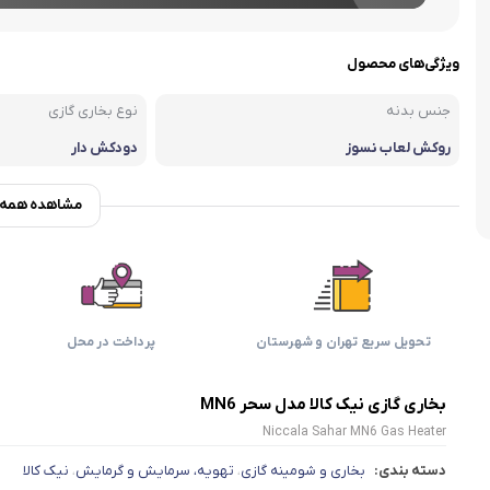
اسمگ
اورال بی
دفترچه راهنما میگل
وافل ساز
کتری برقی
ترازو آشپزخ
هات داگ پز
ویژگی‌های محصول
جنس بدنه
نوع بخاری گازی
روکش لعاب نسوز
دودکش دار
مشاهده همه و
تحویل سریع تهران و شهرستان
پرداخت در محل
بخاری گازی نیک کالا مدل سحر MN6
Niccala Sahar MN6 Gas Heater
دسته بندی:
بخاری و شومینه گازی
تهویه، سرمایش و گرمایش
نیک کالا
،
،