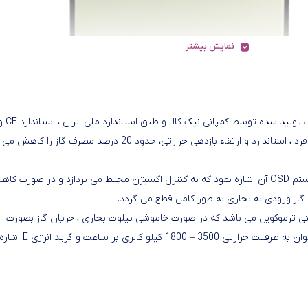
نمایش بیشتر
بخاری گازی نیک کالا مدل سحر MN6 با طراحی زیبا ، یکی از محصولات تولید شده توسط کمپانی نیک کالا و طبق
TSE می باشد . بخاری سحر MN-6 به دلیل داشتن طراحی منحصر به فرد ، استاندارد و ارتقاء بازدهی حرارتی، حدود 20 درصد مصرف گ
از ویژگیهای بارز بخاری گازی نیک کالا مدل سحر MN6 میتوان به سیستم OSD آن اشاره نمود که به کنترل اکسیژن محیط می پردازد و در صورت 
مدل سحر MN6 مجهز به سیستم ایمنی ترموکوپل می باشد که در صورت خاموشی پیلوت بخاری ، جریان گاز بصورت
اتوماتیک قطع می گردد .از دیگر ویژگی‌‌های بخاری سحر نیک کالا می‌توان به ظر