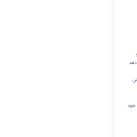
 استاندارد ملی ایران ، استاندارد CE و
از را کاهش می دهد
کاهش
فیت حرارتی 3500 – 1800 کیلو کالری بر ساعت و گرید انرژی E اشاره نمود