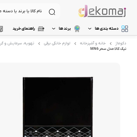
دسته بندی ها
برند ها
راهنمای خرید
دکوماژ
خانه و آشپزخانه
لوازم خانگی برقی
تهویه، سرمایش و گ
لیست 1
د
لوازم برقی آشپزخانه
غذاساز و خردکن
نیک کالا مدل سحر MN6
لیست 2
م
نظافت و شستشو
مخلوط کن
خردکن
لیست 3
ر
آرایشی و بهداشتی
آسیاب
لیست 4
آ
تهویه، سرمایش و گرمایش
رنده برقی
لیست 5
میوه خشک کن
همزن
گوشت کوب برقی