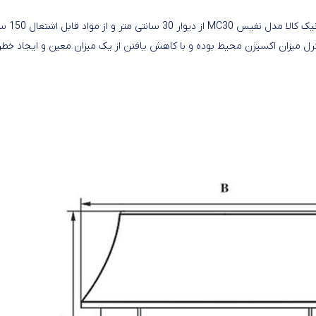
باید به این نکته توجه کرد که حداقل فاصله بخاری
من این بخاری مجهز به سیستم ایمنی ODS جهت کنترل میزان اکسیژن محیط بوده و با کاهش یافتن از یک میزان معین و ایجاد خط