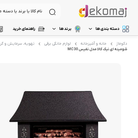
دسته بندی ها
برند ها
راهنمای خرید
دکوماژ
خانه و آشپزخانه
لوازم خانگی برقی
تهویه، سرمایش و گ
لیست 1
د
لوازم برقی آشپزخانه
غذاساز و خردکن
شومینه ای نیک کالا مدل نفیس MC30
لیست 2
م
نظافت و شستشو
مخلوط کن
خردکن
لیست 3
ر
آرایشی و بهداشتی
آسیاب
لیست 4
آ
تهویه، سرمایش و گرمایش
رنده برقی
لیست 5
میوه خشک کن
همزن
گوشت کوب برقی