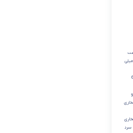
 کیلو کالری بر ساعت
مینه نفیس 30000 نیک کالا قابل استفاده با گاز شهری فشار گاز 178 میلی متر ستون آب بوده و گاز شهری قطر اوریفیس 6/2 میلی
.وزن خالص این بخاری 6/36
و
رید بخاری
ید کرده اند .بخاری
ول سرد