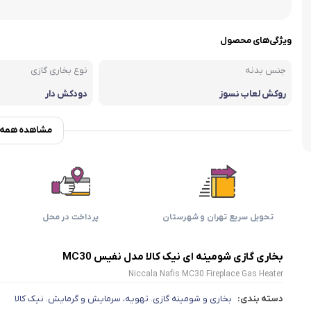
اسمگ
اورال بی
دفترچه راهنما میگل
وافل ساز
کتری برقی
ترازو آشپزخ
هات داگ پز
ویژگی‌های محصول
جنس بدنه
نوع بخاری گازی
روکش لعاب نسوز
دودکش دار
مشاهده همه و
تحویل سریع تهران و شهرستان
پرداخت در محل
بخاری گازی شومینه ای نیک کالا مدل نفیس MC30
Niccala Nafis MC30 Fireplace Gas Heater
دسته بندی:
بخاری و شومینه گازی
تهویه، سرمایش و گرمایش
نیک کالا
،
،