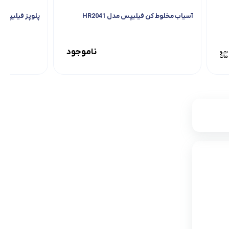
آسیاب مخلوط کن فیلیپس مدل HR2041
پلوپز فیلیپس مدل 
ناموجود