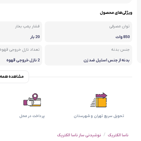
اسمگ
اورال بی
دفترچه راهنما میگل
وافل ساز
کتری برقی
ترازو آشپزخ
ویژگی‌های محصول
هات داگ پز
توان مصرفی
فشار پمپ بخار
850 وات
20 بار
جنس بدنه
تعداد نازل خروجی قهوه
بدنه از جنس استیل ضد زن
2 نازل خروجی قهوه
گ و پلاستیک مقاوم در برابر
حرارت
مشاهده همه و
تحویل سریع تهران و شهرستان
پرداخت در محل
/
ناسا الکتریک
نوشیدنی ساز ناسا الکتریک