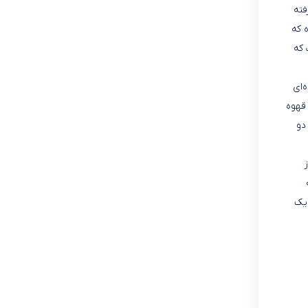
گرفته
نار موتور 850 واتی باعث شده که
 که
‌ای
قهوه
دو
ز
 یک