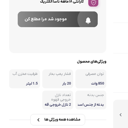
گارانتی ۱۸ ماهه ناسا الکتریک
موجود شد مرا مطلع کن
ویژگی‌های محصول
توان مصرفی
فشار پمپ بخار
ظرفیت مخزن آب
850 وات
20 بار
1.5 لیتر
جنس بدنه
تعداد نازل
خروجی قهوه
بدنه از جنس است
2 نازل خروجی قه
یل ضد زنگ و پلا
وه
ستیک مقاوم در ب
رابر حرارت
مشاهده همه ویژگی ها