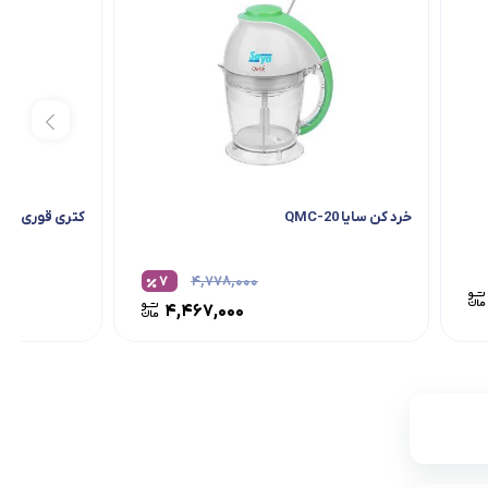
خرد کن سایا QMC-20
کتری قوری عال
۷
۴,۷۷۸,۰۰۰
۴,۴۶۷,۰۰۰