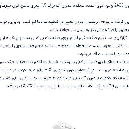
اتو مخزن دار فیلیپس مدل GC7933، اتویی با توان مصرفی قابل قبول 2400 واتی، فوق العاده سبک با مخزن آب بزرگ 1.5 لیتری پاسخ گوی نیا
Optima قادر هستید از شلوار جین گرفته تا پارچه ابریشم را بدون تغییر در تنظیمات دما اتو کنید؛ بنابراین فرای
همچنین با صرفه جویی در زمان، پیش خواهد رفت.
 قابلیت در اتو مخزن دار فیلیپس مدل GC7933 موجب قرارگیری مستقیم صفحه گرم اتو بر روی صفحه آهنی کتان شده و اینگونه از 
کردن و زمین گذاشتن مکرر اتو و ایجاد خستگی در مچ دست جلوگیری می‌کند. با وجود سیستم Powerful steam با تولید حجم قابل تو
سهولت و با سرعت صاف می‌شوند.
کفی ضدخش اتو مخزن دار فیلیپس مدل GC7933 موسوم به SteamGlide Plus با بهره‌گیری از کفی با پوشش 5 لایه تیتانیوم پیشرفت
لغزنده بر روی سطح پارچه فرایند اتوکشی را به راحت‌ترین شکل ممکن به انجام می‌رساند. ویژگی هایی چون فناوری ECO برای صرف 
شفاف که همواره از میزان آب باقی مانده مطلع هستید، قفل ایمنی برای حمل و
 آن، دیگر امکانات اتو مخزن دار فیلیپس مدل GC7933 می‌باشد.