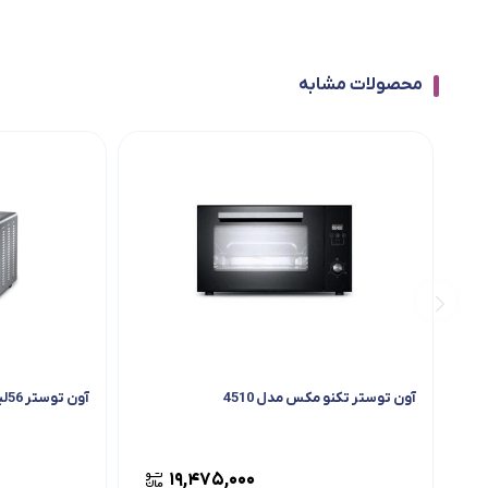
محصولات مشابه
آون توستر تکنو مکس مدل 4510
آون توستر 56لیتر آریته مدل0945
۱۹,۴۷۵,۰۰۰