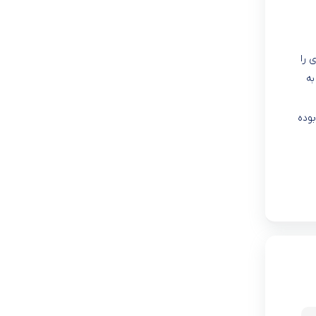
 را
به
وده