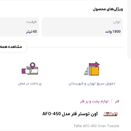
اسمگ
اورال بی
دفترچه راهنما میگل
وافل ساز
کتری برقی
ترازو آشپزخ
ویژگی‌های محصول
هات داگ پز
توان
ظرفیت
1800 وات
45 لیتر
مشاهده همه و
تحویل سریع تهران و شهرستان
پرداخت در محل
/
فلر
لوازم پخت و پز فلر
آون توستر فلر مدل AFO-450
Feller AFO-450 Oven Toaster