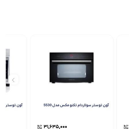
آون توستر سولاردام تکنو مکس مدل 5530
آون توستر 30 ليتر آریته مدل 985
۳۱,۶۳۵,۰۰۰