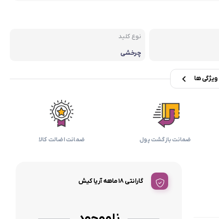
بابیلیس
بلانزو
انه
نوع کلید
چرخشی
یژگی ها
ضمانت بازگشت پول
ضمانت اضالت کالا
گارانتی ۱۸ ماهه آریا کیش
ناموجود