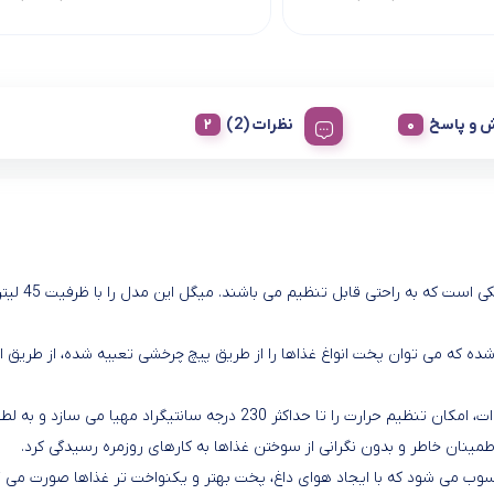
 و پاسخ
نظرات (2)
آون توستر فلر مدل AFO-450 وسیله ای کاربردی همراه با پنل 
 جنس استیل مجهز شده که می توان پخت انواغ غذاها را از طریق پیچ چرخشی تعبیه شده، از طریق 
آون توستر فلر مدل AFO-450 با بهره گیری از توان قدرتمند 1800 وات، امکان تنظیم حرارت را تا حداکثر 230 درجه سانتیگراد مهیا می سازد و