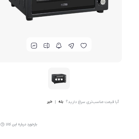
لوازم پخت و پز
آیا قیمت مناسب‌تری سراغ دارید؟
بله
|
خیر
بازخورد درباره این کالا