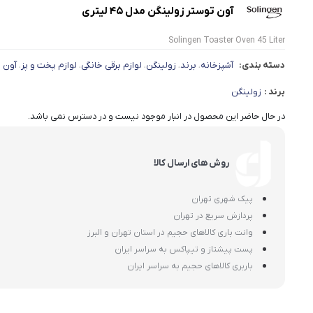
آون توستر زولینگن مدل ۴۵ لیتری
Solingen Toaster Oven 45 Liter
دسته بندی:
آشپزخانه
برند
زولینگن
لوازم برقی خانگی
لوازم پخت و پز
آون 
،
،
،
،
،
برند :
زولینگن
در حال حاضر این محصول در انبار موجود نیست و در دسترس نمی باشد.
روش های ارسال کالا
پیک شهری تهران
پردازش سریع در تهران
وانت باری کالاهای حجیم در استان تهران و البرز
پست پیشتاز و تیپاکس به سراسر ایران
باربری کالاهای حجیم به سراسر ایران