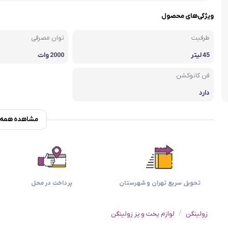
اسمگ
اورال بی
دفترچه راهنما میگل
وافل ساز
کتری برقی
ترازو آشپزخ
ویژگی‌های محصول
هات داگ پز
ظرفیت
توان مصرفی
45 لیتر
2000 وات
فن کانوکشن
دارد
مشاهده همه و
تحویل سریع تهران و شهرستان
پرداخت در محل
/
زولینگن
لوازم پخت و پز زولینگن