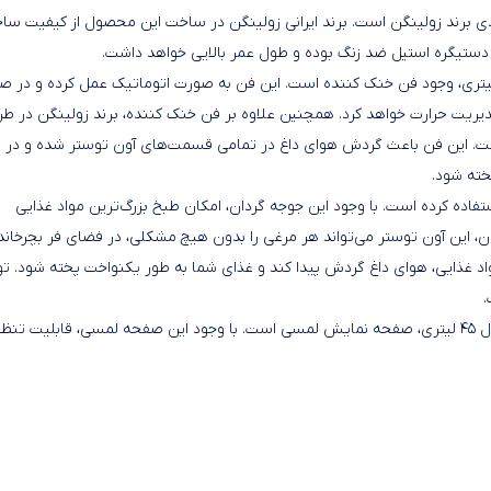
ت با کیفیت تولیدی برند زولینگن است. برند ایرانی زولینگن در ساخت این محصول از کیفیت س
ه دستیگره استیل ضد زنگ بوده و طول عمر بالایی خواهد داشت.
دیگر ویژگی‌های جالب به کار رفته در آون توستر زولینگن مدل ۴۵ لیتری، وجود فن خنک کننده است. این فن به صورت اتوماتیک عمل کرده و 
یریت حرارت خواهد کرد. همچنین علاوه بر فن خنک کننده، برند زولینگن در طر
ست. این فن باعث گردش هوای داغ در تمامی قسمت‌های آون توستر شده و در
خته شود.
تفاده کرده است. با وجود این جوجه گردان، امکان طبخ بزرگ‌ترین مواد غذایی
، این آون توستر می‌تواند هر مرغی را بدون هیچ مشکلی، در فضای فر بچرخاند
اد غذایی، هوای داغ گردش پیدا کند و غذای شما به طور یکنواخت پخته شود. ت
.
از دیگر قابلیت‌های مهم به کار رفته در تولید آون توستر زولینگن مدل ۴۵ لیتری، صفحه نمایش لمسی است. با وجود این صفحه لمسی، قابلیت ت