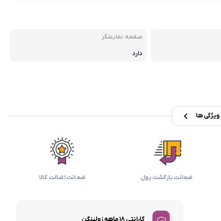
بابیلیس
بلانزو
انه
صفحه نمایشگر
دارد
یژگی ها
ضمانت بازگشت پول
ضمانت اضالت کالا
گارانتی 18 ماهه زولینگن