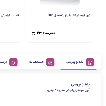
آون توستر 30 ليتر آریته مدل 985
قابلمه گرانیتی ف
۲۳,۴۰۰,۰۰۰
نقد و بررسی
مشخصات
پرسش
نقد و بررسی
آون توستر زولینگن مدل ۴۵ لیتری