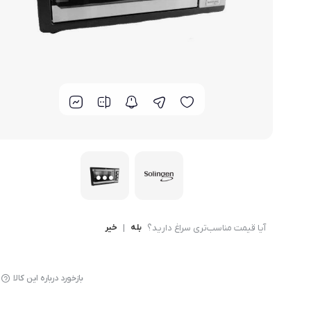
لوازم پخت و پز
آیا قیمت مناسب‌تری سراغ دارید؟
بله
|
خیر
بازخورد درباره این کالا