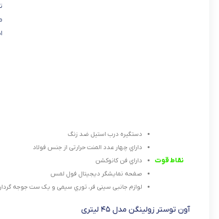
ت
م
ا
دستگیره درب استیل ضد زنگ
داراي چهار عدد المنت حرارتی از جنس فولاد
نقاط قوت
داراي فن کانوکشن
صفحه نمایشگر دیجیتال فول لمس
لوازم جانبی سینی فر، توري سیمی و یک ست جوجه گردا
آون توستر زولینگن مدل ۴۵ لیتری