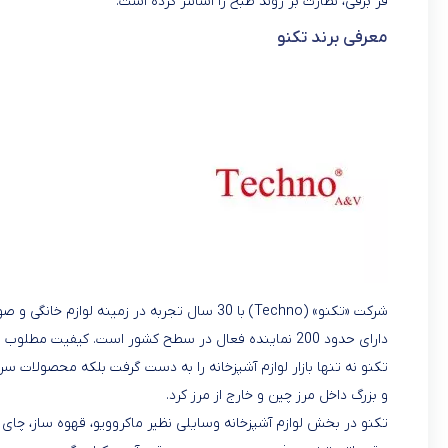
فر برقی، نظارت بر روند طبخ را آسانتر کرده است.
معرفی برند تکنو
شرکت «تکنو» (Techno) با 30 سال تجربه در زمی
دارای حدود 200 نماینده فعال در سطح کشور است. کیفیت مطلوب و قیمت مناسب از هدف‌های اصلی این مجموعه است.
تکنو نه تنها بازار لوازم آشپزخانه را به دست گرفت بلکه محصولات س
و بزرگ داخل مرز چین و خارج از مرز کرد.
تکنو در بخش لوازم آشپزخانه وسایلی نظیر ماکروویو، قهوه ساز، چای