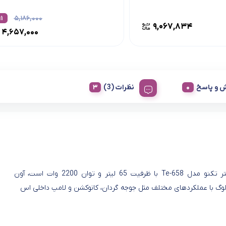
۱۱
۵,۱۸۶,۰۰۰
۹,۰۶۷,۸۳۴
۴,۶۵۷,۰۰۰
 و پاسخ
نظرات (3)
آون توستر تکنو مدل Te-658 با ظرفیت 65 لیتر و توان 2200 وات است، آون
لوگ با عملکردهای مختلف مثل جوجه گردان، کانوکشن و لامپ داخلی اس