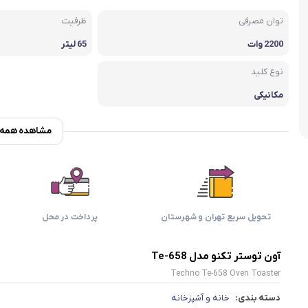
اسمگ
اورال بی
دفترچه راهنما میگل
وافل ساز
کتری برقی
ترازو آشپزخ
توان مصرفی
ظرفیت
هات داگ پز
2200 وات
65 لیتر
نوع کلید
مکانیکی
مشاهده همه و
تحویل سریع تهران و شهرستان
پرداخت در محل
آون توستر تکنو مدل Te-658
Techno Te-658 Oven Toaster
دسته بندی:
خانه و آشپزخانه