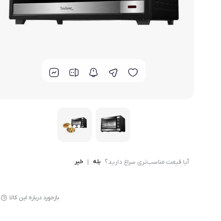
لوازم پخت و پز
آیا قیمت مناسب‌تری سراغ دارید؟
بله
|
خیر
بازخورد درباره این کالا