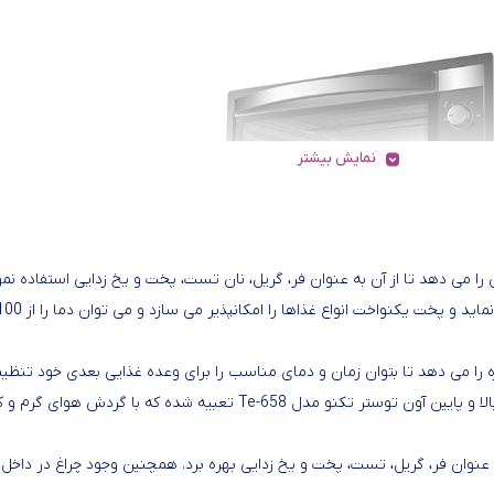
نمایش بیشتر
به شما این امکان را می دهد تا از آن به عنوان فر، گریل، نان تست، پخت و یخ زدایی استفاده نمو
ه و زنگ هشدار آون توستر تکنو مدل Te-658 این اجازه را می دهد تا بتوان زمان و دمای مناسب را برای وعده غذایی بعدی خود تن
و برای کمک در آشپزخانه ها بسیار ایده آل می باشد. المنت هایی در بالا و پایین آون توستر تکنو مدل Te-658 تعبیه شده که با گردش 
د تا بتوان از آن به عنوان فر، گریل، تست، پخت و یخ زدایی بهره برد. همچنین وجود چراغ در داخل