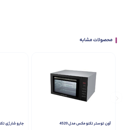
محصولات مشابه
آون توستر تکنو مکس مدل 4520
جارو شارژی تکنو مدل