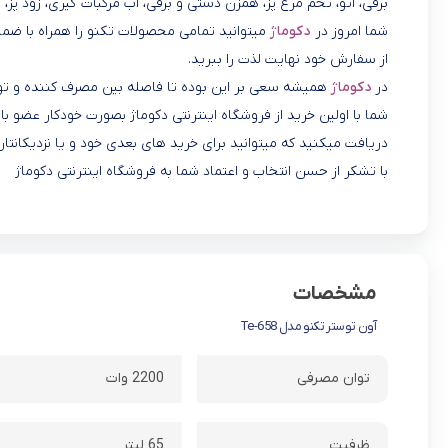
برقی، اتو، تخم مرغ پز، همزن دستی و برقی، آب مرکبات گیری، زود پز، ل
شما امروز در
دکوماژ
میتوانید تمامی محصولات تکنو را همراه با ضمان
از سفارش خود نهایت لذت را ببرید.
در
دکوماژ
همیشه سعی بر این بوده تا فاصله بین مصرف کننده و تول
شما با اولین خرید از فروشگاه اینترنتی دکوماژ بصورت خودکار عضو
دریافت میکنید که میتوانید برای خرید های بعدی خود و یا نزدیکانتان
با تشکر از حسن انتخاب و اعتماد شما به فروشگاه اینترنتی دکوماژ
مشخصات
آون توستر تکنو مدل Te-658
توان مصرفی
2200 وات
ظرفیت
65 لیتر