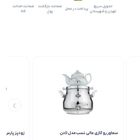
تحویل سریع
ضمانت بازگشت
ضمانت اضالت
پرداخت در محل
تهران و شهرستان
پول
کالا
سماور رو گازی عالی نسب مدل لادن
زودپز پارس استیل 3 لیتری 