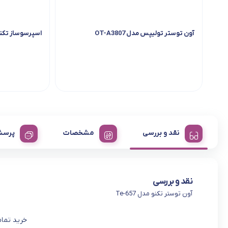
آون توستر تولیپس مدل OT-A3807
اسپرسوساز تکنو 
نقد و بررسی
مشخصات
پرسش
نقد و بررسی
آون توستر تکنو مدل Te-657
خرید تمام