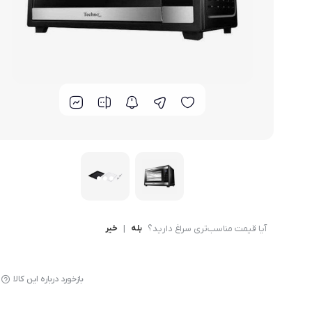
لوازم پخت و پز
آیا قیمت مناسب‌تری سراغ دارید؟
بله
|
خیر
بازخورد درباره این کالا