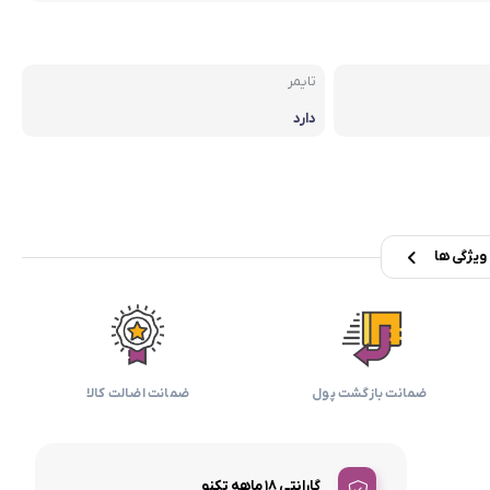
بابیلیس
بلانزو
انه
تایمر
دارد
یژگی ها
ضمانت بازگشت پول
ضمانت اضالت کالا
گارانتی 18 ماهه تکنو