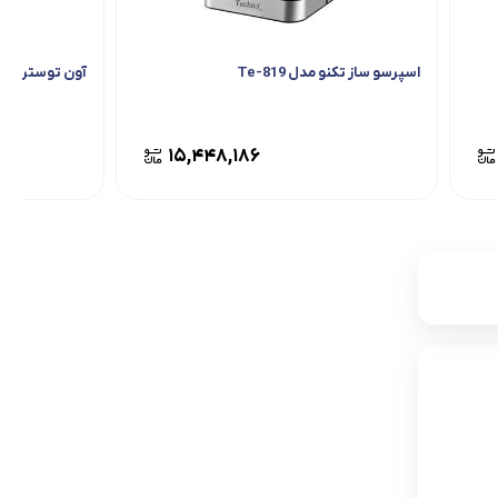
اسپرسو ساز تکنو مدل Te-819
آون توستر سایا 
۱۵,۴۴۸,۱۸۶