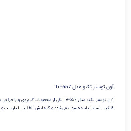
آون توستر تکنو مدل Te-657
آون توستر تکنو مدل Te-657 یکی از محصولات کا
ظرفیت نسبتا زیاد محسوب می‌شود و گنجایش 65 لیتر را داراست و می‌تواند انتخابی مناسب برای افرادی با خانواده‌های با جمعیت متوسط باشد.