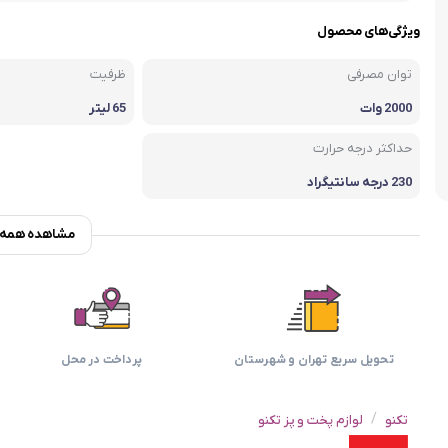
اسمگ
اورال بی
دفترچه راهنما میگل
وافل ساز
کتری برقی
ترازو آشپزخ
ویژگی‌های محصول
هات داگ پز
توان مصرفی
ظرفیت
2000 وات
65 لیتر
حداکثر درجه حرارت
230 درجه سانتیگراد
مشاهده همه و
تحویل سریع تهران و شهرستان
پرداخت در محل
/
تکنو
لوازم پخت و پز تکنو