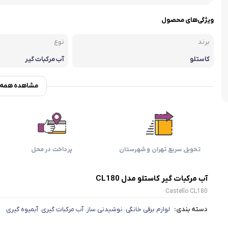
اسمگ
اورال بی
دفترچه راهنما میگل
وافل ساز
کتری برقی
ترازو آشپزخ
ویژگی‌های محصول
هات داگ پز
برند
نوع
کاستلو
آب مرکبات گیر
مشاهده همه و
تحویل سریع تهران و شهرستان
پرداخت در محل
آب مرکبات گیر کاستلو مدل CL180
Castello CL180
دسته بندی:
لوازم برقی خانگی
نوشیدنی ساز
آب مرکبات گیری
آبمیوه گیری
،
،
،