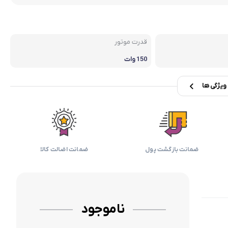
بابیلیس
بلانزو
انه
قدرت موتور
150 وات
یژگی ها
ضمانت بازگشت پول
ضمانت اضالت کالا
ناموجود