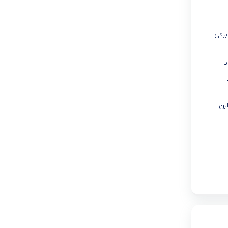
برقی
ا
ین