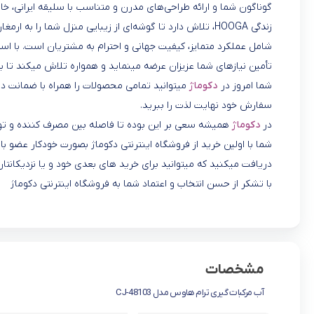
گوناگون شما و ارائه طراحی‌های مدرن و متناسب با سلیقه ایرانی، خان
زندگی HOOGA، تلاش دارد تا گوشه‌ای از زیبایی منزل شما را 
شامل عملکرد متمایز، کیفیت جهانی و احترام به مشتریان است. با استفا
تأمین نیازهای شما عزیزان عرضه مینماید و همواره تلاش میکند تا بست
شما امروز در
دکوماژ
میتوانید تمامی محصولات را همراه با ضمانت در 
سفارش خود نهایت لذت را ببرید.
در
دکوماژ
همیشه سعی بر این بوده تا فاصله بین مصرف کننده و تول
شما با اولین خرید از فروشگاه اینترنتی دکوماژ بصورت خودکار عضو
دریافت میکنید که میتوانید برای خرید های بعدی خود و یا نزدیکانتان
با تشکر از حسن انتخاب و اعتماد شما به فروشگاه اینترنتی دکوماژ
مشخصات
آب مرکبات گیری ترام هاوس مدل CJ-48103