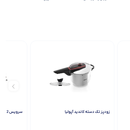
زودپز تک دسته کاندید آپولیا
سرویس 12 پارچه کویر مدل ارکیده