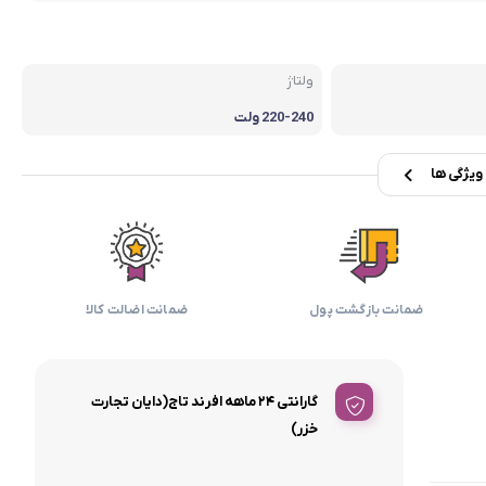
بابیلیس
بلانزو
انه
ولتاژ
220-240 ولت
یژگی ها
ضمانت بازگشت پول
ضمانت اضالت کالا
گارانتی ۲۴ ماهه افرند تاج(دایان تجارت
خزر)