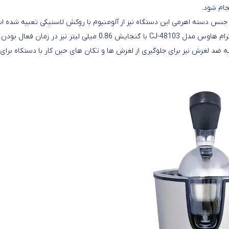
جام شود.
CJ-48103 از نوع اهرمی می باشد. جنس دسته اهرمی این دستگاه نیز از آلومنیوم با روکش لاستیکی تعبیه شده
که کار آبگیری را راحت تر خواهد نمود.مخزن آبگیری آب مرکبات گیری ترام هاوس مدل CJ-48103 با گنجایش 0.86 میلی لیتر نیز در زمان فعال بودن
ه ضد لغزش نیز برای جلوگیری از لغزش ها و تکان های حین کار با دستکاه برای 