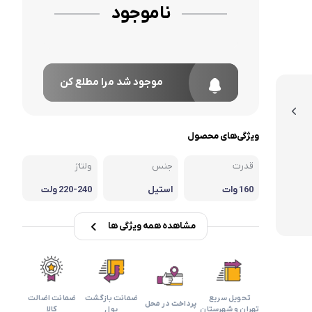
ناموجود
موجود شد مرا مطلع کن
ویژگی‌های محصول
قدرت
جنس
ولتاژ
160 وات
استیل
220-240 ولت
مشاهده همه ویژگی ها
تحویل سریع
ضمانت بازگشت
ضمانت اضالت
پرداخت در محل
تهران و شهرستان
پول
کالا