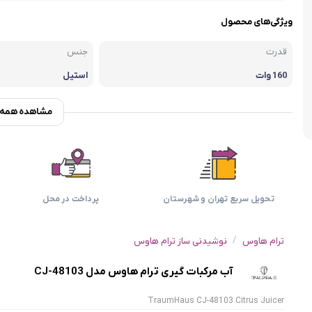
اسمگ
اورال بی
دفترچه راهنما میگل
وافل ساز
کتری برقی
ترازو آشپزخ
ویژگی‌های محصول
هات داگ پز
قدرت
جنس
160 وات
استیل
مشاهده همه و
تحویل سریع تهران و شهرستان
پرداخت در محل
/
ترام هاوس
نوشیدنی ساز ترام هاوس
آب مرکبات گیری ترام هاوس مدل CJ-48103
TraumHaus CJ-48103 Citrus Juicer