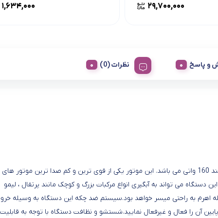
۱,۶۳۴,۰۰۰
۲۹,۷۰۰,۰۰۰
 و پاسخ
نظرات (0)
آب مرکبات گیری ترام هاوس مدل CJ-48103 دارای یک موتور قدرتمند 160 واتی می باشد. این موتور یکی از قوی ترین و کم صدا ترین موتور های
ن دستگاه می تواند به آبگیری انواع مرکبات بزرگ و کوچک مانند پرتقال ، لیمو
سیله اهرم به راحتی میسر خواهد بود.سیستم ضد چکه این دستگاه به وسیله خرو
ایین آن را فعال و غیرفعال نمایید.شستشو و نظافت دستگاه با توجه به قابلیت