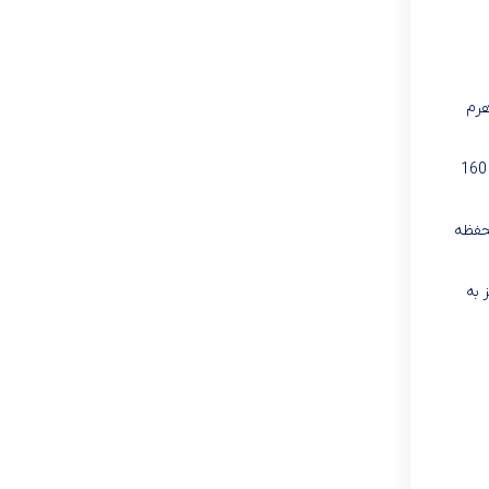
عملکرد اهرم
آب مرکبات گيری ویداس مدل VIR-3111 دارای قابلیت آبگیری انواع مرکبات از جمله لیمو، پرتقال، گریپ فروت، انار و… بوده و حداکثر توان مصرفی آن، 160
 کنترل، محفظه
ز به