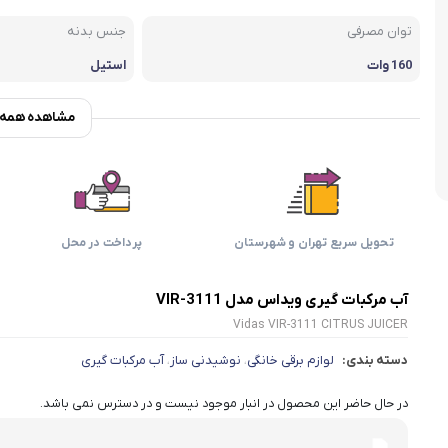
اسمگ
اورال بی
دفترچه راهنما میگل
وافل ساز
کتری برقی
ترازو آشپزخ
توان مصرفی
جنس بدنه
هات داگ پز
160 وات
استیل
مشاهده همه و
تحویل سریع تهران و شهرستان
پرداخت در محل
آب مرکبات گيری ویداس مدل VIR-3111
Vidas VIR-3111 CITRUS JUICER
دسته بندی:
لوازم برقی خانگی
نوشیدنی ساز
آب مرکبات گیری
،
،
در حال حاضر این محصول در انبار موجود نیست و در دسترس نمی باشد.