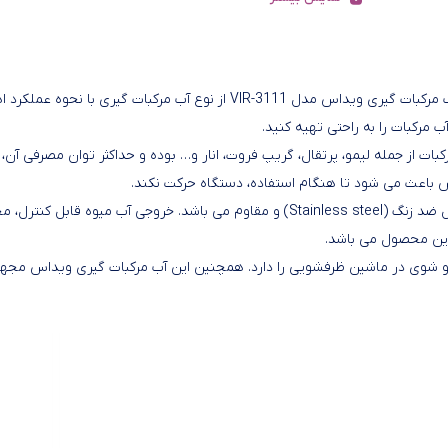
آب مرکبات گيری ها دارای انواع گوناگون و ابعاد مختلفی می باشند. آب مرکبات گيری ويداس مدل VIR-3111 از نوع آب مرکبات گيری با نحوه 
 مرکبات را به راحتی تهیه کنید.
 باعث می شود تا هنگام استفاده، دستگاه حرکت نکند.
آب مرکبات گيری ویداس مدل VIR-3111 دارای بدنه ای از جنس استیل ضد زنگ (Stainless steel) و مقاوم می باشد. خروجی آب میوه قابل
ین محصول می باشد.
گيری ویداس مدل VIR-3111، قابلیت شست‌ و شوی در ماشین ظرفشویی را دارد. همچنین این آب مرکبات گیری ویداس مجه