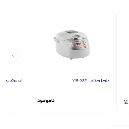
پلوپز ویداس VIR-5371
آب مرکبات گیری نا
ناموجود