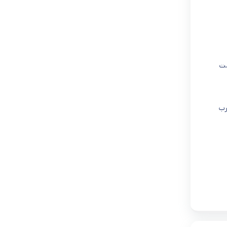
یمت
رب