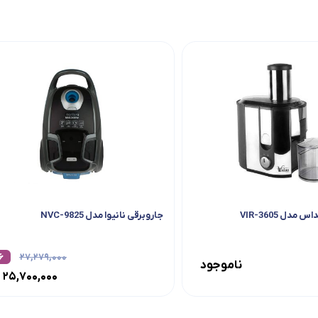
مدل VIR-3605
جاروبرقی نانیوا مدل NVC-9825
۶
۲۷,۲۷۹,۰۰۰
ناموجود
۲۵,۷۰۰,۰۰۰