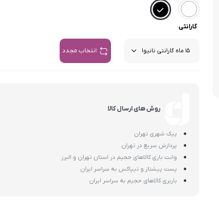
اسمگ
اورال بی
دفترچه راهنما میگل
وافل ساز
کتری برقی
ترازو آشپزخ
هات داگ پز
گارانتی
انتخاب مجدد
روش های ارسال کالا
پیک شهری تهران
پردازش سریع در تهران
وانت باری کالاهای حجیم در استان تهران و البرز
پست پیشتاز و تیپاکس به سراسر ایران
باربری کالاهای حجیم به سراسر ایران