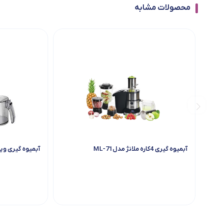
محصولات مشابه
آبمیوه گیری 4کاره ملانژ مدلML-71
آبمیوه گیری ویداس 