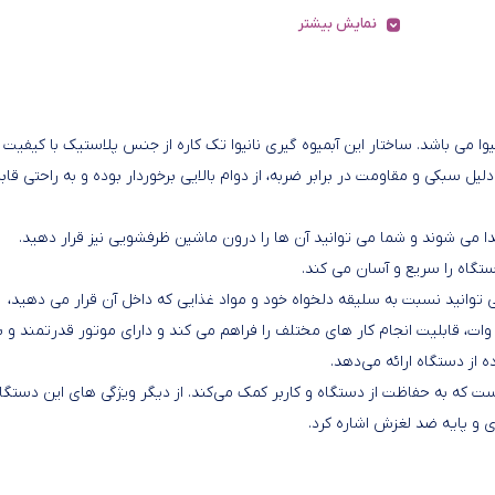
نمایش بیشتر
 تک کاره شرکت نانیوا می باشد. ساختار این آبمیوه گیری نانیوا تک کاره از جنس پلاستیک با کیفیت 
ل سبکی و مقاومت در برابر ضربه، از دوام بالایی برخوردار بوده و به راحتی قاب
 مدل MJ-175 به راحتی از دستگاه جدا می شوند و شما می توانید آن ها را درون ماشین ظرفشویی نیز قرار دهید.
گاه را سریع و آسان می‌ کند.
ت مختلف است که می توانید نسبت به سلیقه دلخواه خود و مواد غذایی که داخل آن قرار می دهید،
رعت آن را تنظیم کنید. این آبمیوه گیری به کمک توان مصرفی 800 وات، قابلیت انجام کار های مختلف را فراهم می‌ کند و دارای موتور قدرتمند و
 از دستگاه ارائه می‌دهد.
م ایمنی خودکار نیز از مزایای آبمیوه گیری نانیوا مدل MJ-175 است که به حفاظت از دستگاه و کاربر کمک می‌کند. از دیگر ویژگی های این د
 پایه ضد لغزش اشاره کرد.