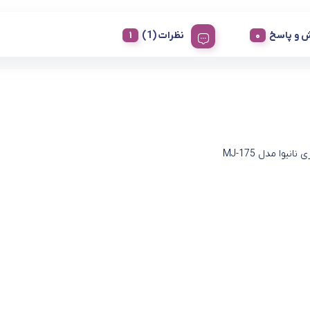
 و پاسخ
نظرات (1)
نانیوا مدل MJ-175