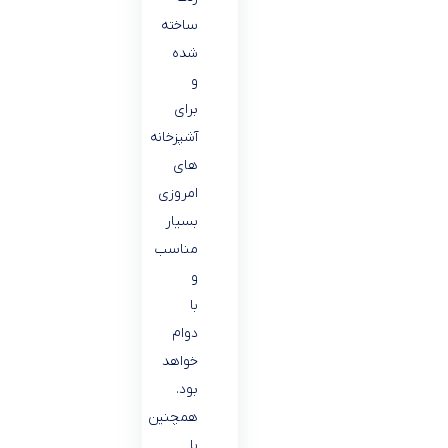
ساخته
شده
و
برای
آشپزخانه
های
امروزی
بسیار
مناسب
و
با
دوام
خواهد
بود.
همچنین
با