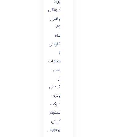
برند
دلونگى
و فلر از
24
ماه
گارانتى
و
خدمات
پس
از
فروش
ويژه
شركت
سنجه
كيش
برخوردار