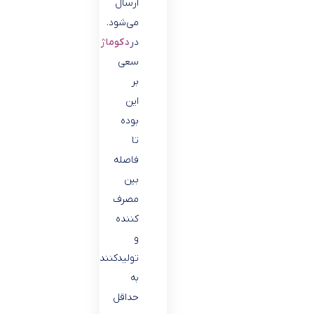
ارسال
می‌شود.
در
دکوماژ
همیشه
سعی
بر
این
بوده
تا
فاصله
بین
مصرف
کننده
و
تولیدکننده
به
حداقل