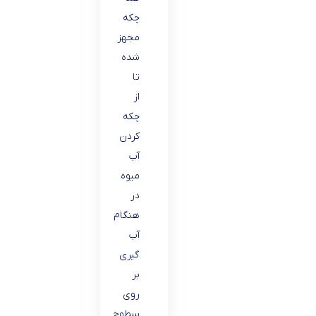
چکه
مجهز
شده
تا
از
چکه
کردن
آب
میوه
در
هنگام
آب
گیری
بر
روی
سطوح