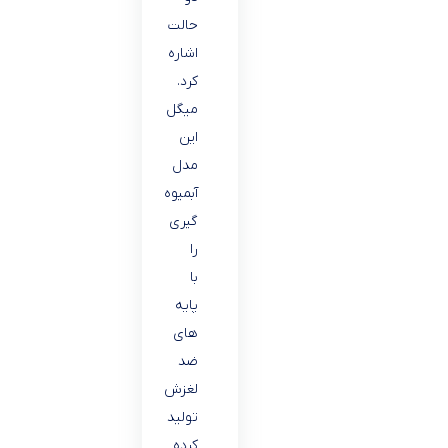
حالت
اشاره
کرد.
میگل
این
مدل
آبمیوه
گیری
را
با
پایه
های
ضد
لغزش
تولید
کرده