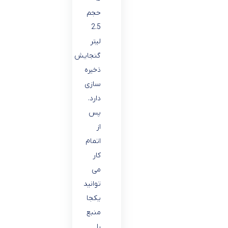
حجم
2.5
لیتر
گنجایش
ذخیره
سازی
دارد.
پس
از
اتمام
کار
می
توانید
یکجا
منبع
را