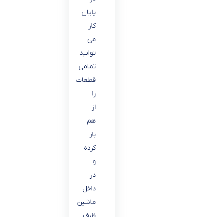
پایان
کار
می
توانید
تمامی
قطعات
را
از
هم
باز
کرده
و
در
داخل
ماشین
ظرف