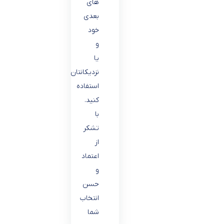
های
بعدی
خود
و
یا
نزدیکانتان
استفاده
کنید.
با
تشکر
از
اعتماد
و
حسن
انتخاب
شما