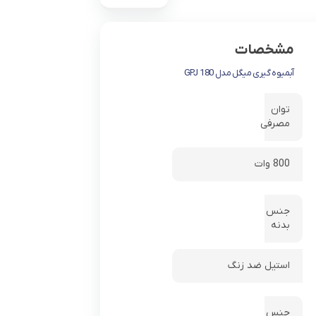
مشخصات
آبمیوه گیری میگل مدل GPJ 180
توان
مصرفی
800 وات
جنس
بدنه
استیل ضد زنگ
جنس