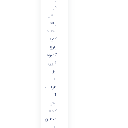
در
سطل
زباله
تخلیه
کنید.
پارچ
آبمیوه
گیری
نیز
با
ظرفیت
1
لیتر،
کاملا
منطبق
با