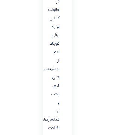
در
خانواده
كالايى
لوازم
برقى
كوچك
اعم
از:
نوشیدنى
هاى
گرم،
پخت
و
پز،
غذاسازها،
نظافت