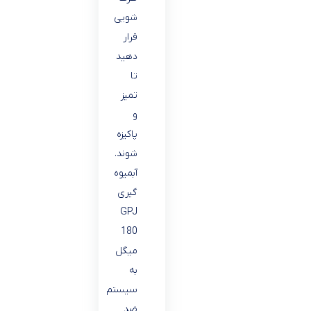
شویی
قرار
دهید
تا
تمیز
و
پاکیزه
شوند.
آبمیوه
گیری
GPJ
180
میگل
به
سیستم
ضد