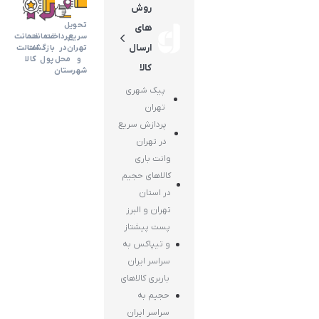
روش
تحویل
های
سریع
پرداخت
ضمانت
ضمانت
ارسال
تهران
در
بازگشت
اضالت
و
محل
پول
کالا
کالا
شهرستان
پیک شهری
تهران
پردازش سریع
در تهران
وانت باری
کالاهای حجیم
در استان
تهران و البرز
پست پیشتاز
و تیپاکس به
سراسر ایران
باربری کالاهای
حجیم به
سراسر ایران