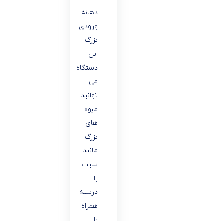
دهانه
ورودی
بزرگ
این
دستگاه
می
توانید
میوه
های
بزرگ
مانند
سیب
را
درسته
همراه
با