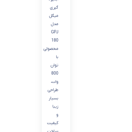
گیری
میگل
مدل
GPJ
180
محصولی
با
توان
800
وات،
طراحی
بسیار
زیبا
و
کیفیت
ساخت