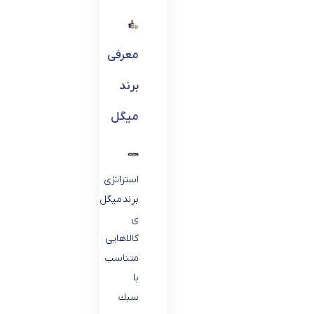
معرفی
برند
میگل
استراتژى
برند ميگل ارائه
ى
كالاهايى
متناسب
با
سبك