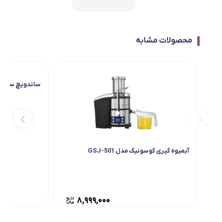
محصولات مشابه
ساندویچ ساز میگل م
آبمیوه گیری گوسونیک مدل GSJ-501
۸,۹۹۹,۰۰۰