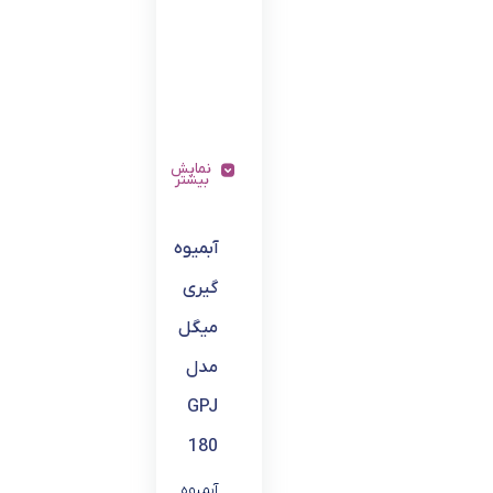
نمایش
بیشتر
آبمیوه
گیری
میگل
مدل
GPJ
180
آبمیوه