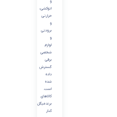
و
اتوكشى،
حرارتى
و
برودتى
و
لوازم
شخصى
برقى
گسترش
داده
شده
است.
كالاهاى
برند ميگل در
كنار