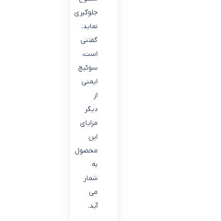
جلوگیری
نماید.
گفتنی
است،
سوئیچ
ایمنی
از
دیگر
مزایای
این
محصول
به
شمار
می
آید.