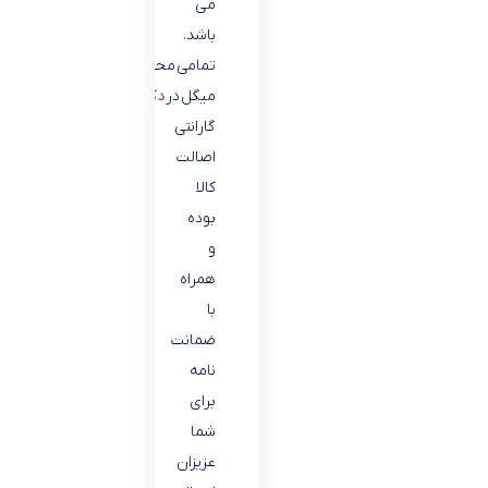
مى
باشد.
تمامی محصولات
میگل در
دکوماژ
دارای
گارانتی
اصالت
کالا
بوده
و
همراه
با
ضمانت
نامه
برای
شما
عزیزان