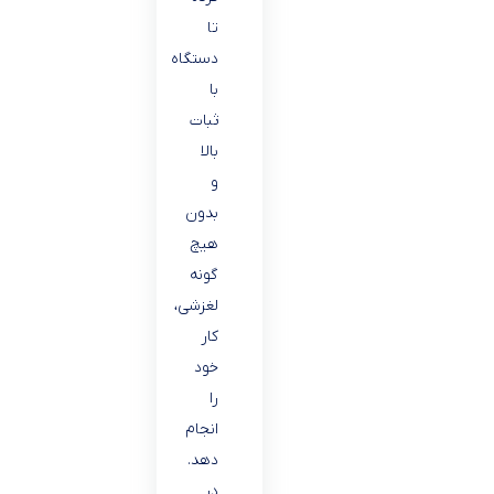
تا
دستگاه
با
ثبات
بالا
و
بدون
هیچ
گونه
لغزشی،
کار
خود
را
انجام
دهد.
در