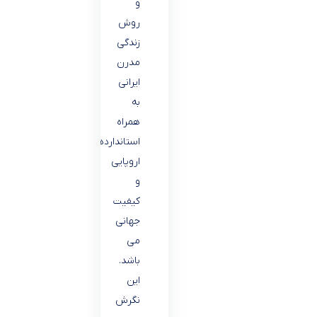
و
روش
زندگى
مدرن
ايرانى
به
همراه
استانداردهاى
اروپايى
و
كيفيت
جهانى
مى
باشد.
اين
نگرش