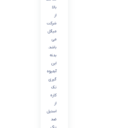
بالا
از
شرکت
میگل
می
باشد.
بدنه
این
آبمیوه
گیری
تک
کاره
از
استیل
ضد
زنگ