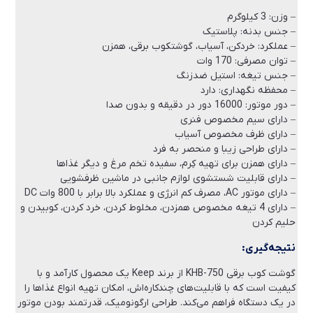
– وزن: 3 کیلوگرم
– جنس بدنه: پلاستیک
– عملکرد: خردکن، آسیاب، گوشتکوب برقی، همزن
– توان مصرفی: 170 وات
– جنس تیغه: استیل ضدزنگ
– محفظه نگهداری: دارد
– دور موتور: 16000 دور در دقیقه و بدون صدا
– دارای سیم مخصوص فنری
– دارای ظرف مخصوص آسیاب
– دارای طراحی زیبا و منحصر به فرد
– دارای همزن برای تهیه کِرم، سفیده تخم مرغ و دیگر غذاها
– دارای قابلیت شستشوی لوازم جانبی در ماشین ظرفشویی
– دارای موتور AC، مصرف کم انرژی و عملکرد بالا برابر با 800 وات DC
– دارای 4 تیغه مخصوص همزدن، مخلوط کردن، خرد کردن، کوبیدن و
حلیم کردن
نتیجه‌گیری:
گوشت کوب برقی KHB-750 از برند Keep یک محصول کارآمد و با
کیفیت است که با قابلیت‌های چندکاره‌اش، امکان تهیه انواع غذاها را
در یک دستگاه فراهم می‌کند. طراحی ارگونومیک، قدرتمند بودن موتور