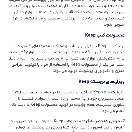
خرید و بهترین قیمت بازار
1404-07-14
به توسعه و رشد خود ادامه داد. با ارائه محصولات متنوع و با کیفیت،
این برند توانسته است جایگاه قابل توجهی در صنعت لوازم خانگی
1404-07-14
کسب کند و تبدیل به یکی از برندهای محبوب و مورد اعتماد در کره
جنوبی شود.
معرفی بهترین و پرفروش ترین زودپز های برند
یونیک
محصولات کیپ Keep
برند کیپ Keep با تمرکز بر زیبایی و عملکرد، مجموعه‌ای گسترده از
1404-07-14
محصولات خانگی را ارائه می‌دهد. این محصولات شامل لوازم آشپزخانه،
لوازم الکترونیکی، لوازم بهداشتی، لوازم ورزشی و بسیاری از موارد دیگر
معرفی برند ABIR و ربات هوشمند شستشوی
است. هر یک از محصولات Keep با استفاده از مواد با کیفیت، طراحی
شیشه این برند
مدرن و تکنولوژی پیشرفته تولید می‌شوند.
1404-07-14
ویژگی‌های برجسته Keep
معرفی برند و محصولات نیک گستر آرجی +
. کیفیت بالا:
Keep با تأکید بر کیفیت بالا در تمامی محصولات، اعتبار و
بهترین قیمت بازار
اعتماد مشتریان خود را به دست آورده است. از مواد با کیفیت تا
فناوری پیشرفته، همه جزئیات در تولید محصولات
Keep
با دقت بالا
1404-07-14
انجام می‌شود.
2. طراحی منحصر به فرد:
محصولات Keep با طراحی زیبا و مدرن، به
معرفی برند تاکنوگلد TachnoGold و محصولات
پرفروش این برند
آرایش و دکوراسیون داخلی خانه شما زیبایی می‌بخشند. طرح‌های