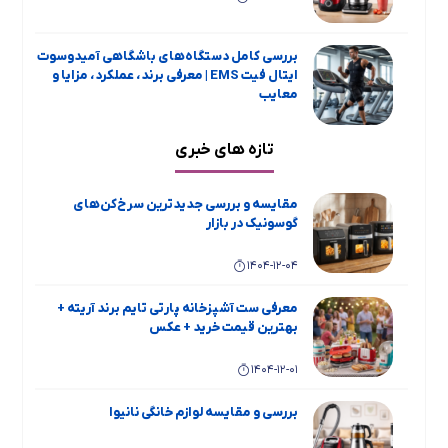
بررسی کامل دستگاه‌های باشگاهی آمیدوسوت
ایتال فیت EMS | معرفی برند، عملکرد، مزایا و
معایب
1404-11-19
تازه های خبری
بررسی جامع و مقایسه یخچال فریزر دوقلو
تاکنوگلد مدل‌های 901، 803، 801، 702 و 701
مقایسه و بررسی جدیدترین سرخ‌کن‌های
گوسونیک در بازار
1404-11-15
1404-12-04
معرفی اسپرسو ساز ها و چای ساز های بویانت
معرفی ست آشپزخانه پارتی تایم برند آریته +
1404-08-19
بهترین قیمت خرید + عکس
1404-12-01
بهترین محصولات MGS + عکس و معرفی و
بهترین قیمت خرید
بررسی و مقایسه لوازم خانگی نانیوا
1404-08-19