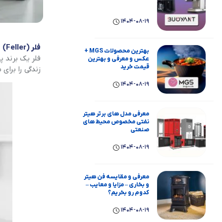
1404-08-19
فلر (Feller)
بهترین محصولات MGS +
فلر یک برند پ
عکس و معرفی و بهترین
قیمت خرید
زندگی را برای
1404-08-19
معرفی مدل های برتر هیتر
نفتی مخصوص محیط های
صنعتی
1404-08-19
معرفی و مقایسه فن هیتر
و بخاری – مزایا و معایب –
کدوم رو بخریم؟
1404-08-19