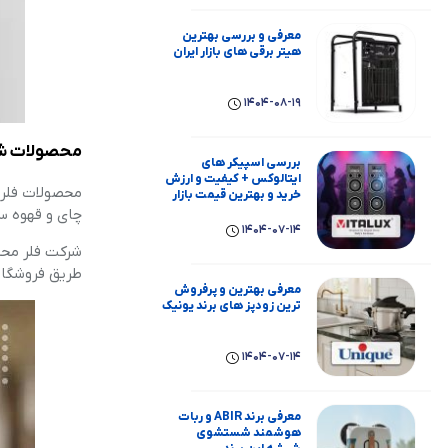
معرفی و بررسی بهترین
هیتر برقی های بازار ایران
1404-08-19
محصولات شرکت 
بررسی اسپیکر های
ایتالوکس + کیفیت و ارزش
محصولات فلر 
خرید و بهترین قیمت بازار
چای و قهوه س
1404-07-14
شرکت فلر محصو
طریق فروشگاه
معرفی بهترین و پرفروش
ترین زودپز های برند یونیک
1404-07-14
معرفی برند ABIR و ربات
هوشمند شستشوی