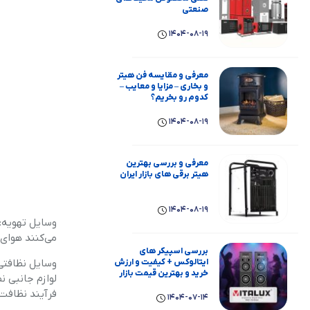
صنعتی
1404-08-19
معرفی و مقایسه فن هیتر
و بخاری – مزایا و معایب –
کدوم رو بخریم؟
1404-08-19
معرفی و بررسی بهترین
هیتر برقی های بازار ایران
1404-08-19
وسایل تهویه: 
می‌کنند هوای 
بررسی اسپیکر های
ایتالوکس + کیفیت و ارزش
وسایل نظافتی 
خرید و بهترین قیمت بازار
لوازم جانبی ن
فرآیند نظافت 
1404-07-14