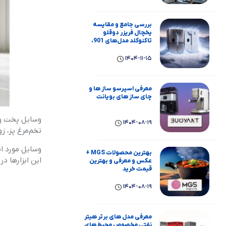
بررسی جامع و مقایسه
یخچال فریزر دوقلو
تاکنوگلد مدل‌های 901،
803، 801، 702 و 701
1404-11-15
معرفی اسپرسو ساز ها و
چای ساز های بویانت
وسایل پخت و پ
1404-08-19
تخم‌مرغ پز، ز
وسایل مورد اس
بهترین محصولات MGS +
این ابزارها د
عکس و معرفی و بهترین
قیمت خرید
1404-08-19
معرفی مدل های برتر هیتر
نفتی مخصوص محیط های