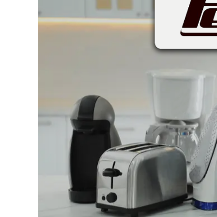
بابیلیس
بلانزو