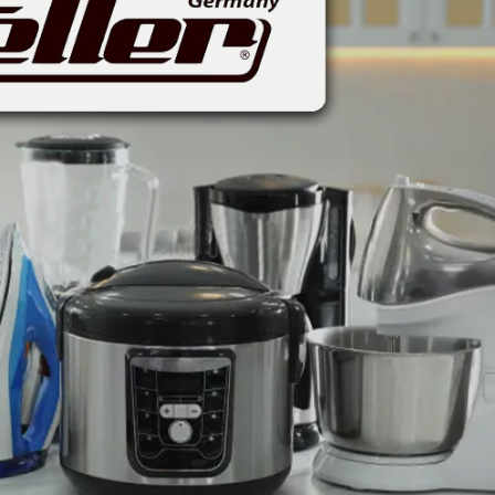
اسمگ
اورال بی
دفترچه راهنما میگل