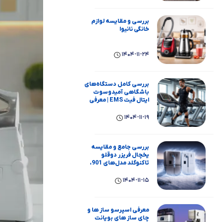
بررسی و مقایسه لوازم
خانگی نانیوا
1404-11-24
بررسی کامل دستگاه‌های
باشگاهی آمیدوسوت
ایتال فیت EMS | معرفی
برند، عملکرد، مزایا و معایب
1404-11-19
بررسی جامع و مقایسه
یخچال فریزر دوقلو
تاکنوگلد مدل‌های 901،
803، 801، 702 و 701
1404-11-15
معرفی اسپرسو ساز ها و
چای ساز های بویانت