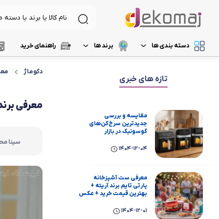
دسته بندی ها
برند ها
راهنمای خرید
لیست 1
دکوماژ
معر
د
لوازم برقی آشپزخانه
غذاساز و خردکن
تازه های خبری
لیست 2
م
نظافت و شستشو
مخلوط کن
معرفی برند فلر و 10 محصو
مقایسه و بررسی
لیست 3
ر
آرایشی و بهداشتی
خردکن
جدیدترین سرخ‌کن‌های
گوسونیک در بازار
سینا مح
لیست 4
آ
تهویه، سرمایش و گرمایش
آسیاب
1404-12-04
لیست 5
رنده برقی
معرفی ست آشپزخانه
پارتی تایم برند آریته +
میوه خشک کن
بهترین قیمت خرید + عکس
1404-12-01
همزن