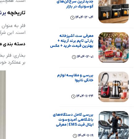
است. همچنین، 
جدیدترین سرخ‌کن‌های
گوسونیک در بازار
تاریخچه
برن
1404-12-04
فلر به عنوان 
است. این شرکت
معرفی ست آشپزخانه
پارتی تایم برند آریته +
دسته بندی ه
بهترین قیمت خرید + عکس
بخاری: فلر بخ
1404-12-01
بر عملکرد خوب
بررسی و مقایسه لوازم
خانگی نانیوا
1404-11-24
بررسی کامل دستگاه‌های
باشگاهی آمیدوسوت
ایتال فیت EMS | معرفی
برند، عملکرد، مزایا و معایب
1404-11-19