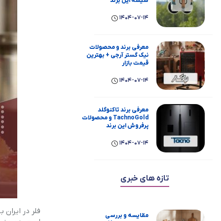
شیشه این برند
1404-07-14
معرفی برند و محصولات
نیک گستر آرجی + بهترین
قیمت بازار
1404-07-14
معرفی برند تاکنوگلد
TachnoGold و محصولات
پرفروش این برند
1404-07-14
تازه های خبری
فلر در ایران
مقایسه و بررسی