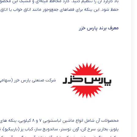
باد کارکرد آن را تنظیم کنید. گارد محافظ میله‌ای و مشبک این م
حفظ شود. این پنکه برای فضاهای جمع‌وجور مانند اتاق خواب یا اتا
معرف برند پارس خزر
شرکت صنعتی پارس خزر (سهامی عا
محصولات آن شامل انواع ماش
پلوپز، بخارپز، سرخ کن، آون توستر، ساندویچ ساز، کباب پز (باربیکیو