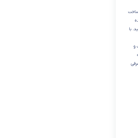
 ساخت
ه
. با
 و
رفی