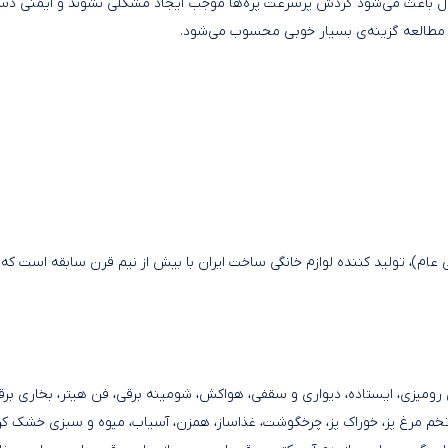
حصول باعث می‌شود گردش پرسرعت پره‌ها موجب ایجاد مشکلی نشوند و ایمنی دس
ق مطالعه گزینه‌ی بسیار خوبی محسوب می‌شود.
م)، تولید کننده لوازم خانگی ساخت ایران با بیش از نیم قرن سابقه است که
ین لباسشویی ۷ و ۸ کیلویی، پنکه های رومیزی، ایستاده، دیواری و سقفی، هواکش، شومینه برقی، فن هیتر، بخاری بر
)، تخم مرغ پز، خوراک پز، چرخگوشت، غذاساز، همزن، آسیاب، میوه و سبزی خشک کن