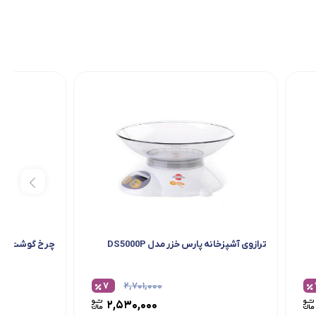
ترازوی آشپزخانه پارس خزر مدل DS5000P
چرخ گوشت پارس خزر
۷
۲,۷۰۱,۰۰۰
۲,۵۳۰,۰۰۰