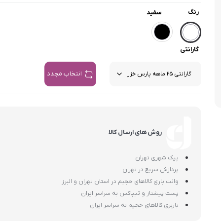
اسمگ
اورال بی
دفترچه راهنما میگل
وافل ساز
کتری برقی
ترازو آشپزخ
رنگ
سفید
هات داگ پز
گارانتی
انتخاب مجدد
روش های ارسال کالا
پیک شهری تهران
پردازش سریع در تهران
وانت باری کالاهای حجیم در استان تهران و البرز
پست پیشتاز و تیپاکس به سراسر ایران
باربری کالاهای حجیم به سراسر ایران