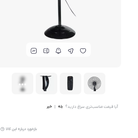
لوازم پخت و پز
آیا قیمت مناسب‌تری سراغ دارید؟
بله
|
خیر
بازخورد درباره این کالا