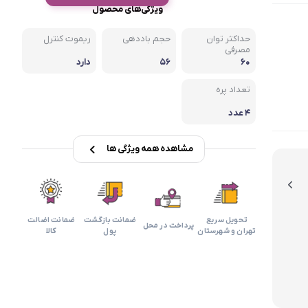
بابیلیس
بلانزو
ویژگی‌های محصول
انه
حداکثر توان
حجم باددهی
ریموت کنترل
مصرفی
۶۰
۵۶
دارد
تعداد پره
۴ عدد
مشاهده همه ویژگی ها
تحویل سریع
ضمانت بازگشت
ضمانت اضالت
پرداخت در محل
تهران و شهرستان
پول
کالا