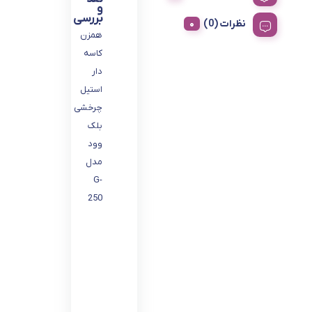
و
بررسی
نظرات (0)
همزن
کاسه
دار
استیل
چرخشی
بلک
وود
مدل
G-
250