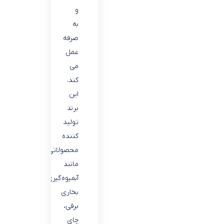
و
به
صرفه
عمل
می
کند.
این
برند
تولید
کننده
محصولاتی
مانند
آبمیوه‌گیری،
بخاری
برقی،
چای