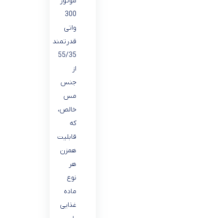
موتور
300
واتی
قدرتمند
55/35
از
جنس
مس
خالص،
که
قابلیت
همزن
هر
نوع
ماده
غذایی