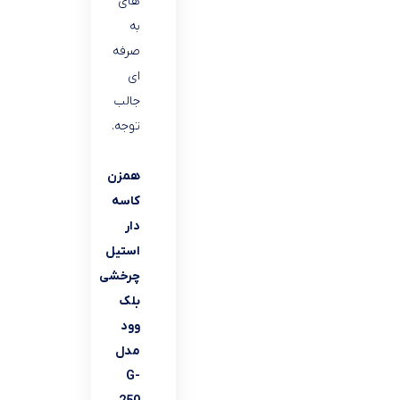
های
به
صرفه
ای
جالب
توجه.
همزن
کاسه
دار
استیل
چرخشی
بلک
وود
مدل
G-