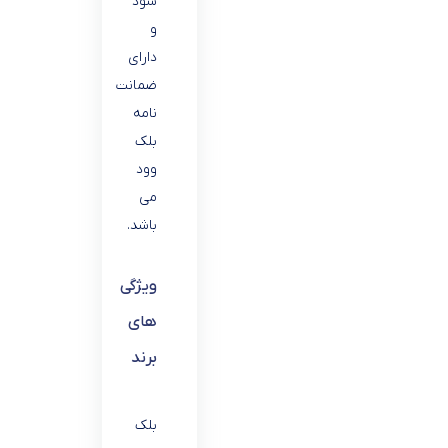
شود
و
دارای
ضمانت
نامه
بلک
وود
می
باشد.
ویژگی
های
برند
بلک