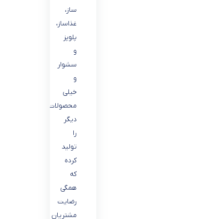
ساز،
غذاساز،
پلوپز
و
سشوار
و
خیلی
محصولات
دیگر
را
تولید
کرده
که
همگی
رضایت
مشتریان