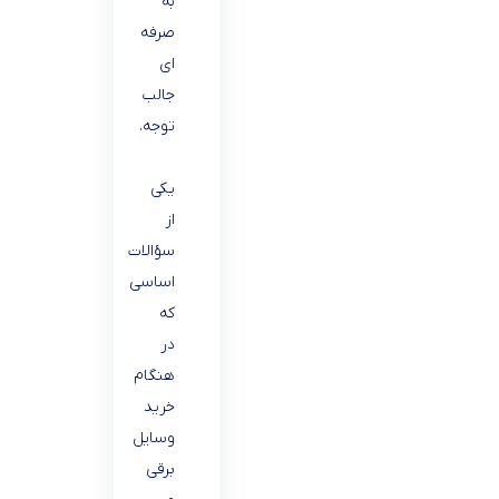
به
صرفه
ای
جالب
توجه.
یکی
از
سؤالات
اساسی
که
در
هنگام
خرید
وسایل
برقی