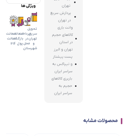
تهران
ویژگی ها
پردازش سریع
در تهران
وانت باری
تحویل
سریع
پرداخت
ضمانت
ضمانت
کالاهای حجیم
تهران
در
بازگشت
اضالت
در استان
و
محل
پول
کالا
شهرستان
تهران و البرز
پست پیشتاز
و تیپاکس به
سراسر ایران
باربری کالاهای
حجیم به
سراسر ایران
محصولات مشابه