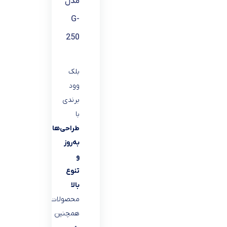
مدل
G-
250
بلک
وود
برندی
با
طراحی‌های
به‌روز
و
تنوع
بالا
محصولات
همچنین