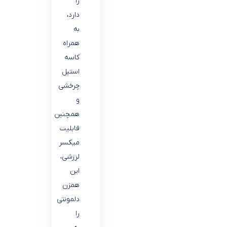
را
دارد،
به
همراه
کاسه
استیل
چرخشی
و
همچنین
قابلیت
میکسر
لرزشی،
این
همزن
دلمونتی
را