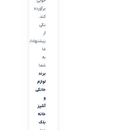
خوبی
برآورده
کند.
یکی
از
پیشنهادات
ما
به
شما
برند
لوازم
خانگی
و
آشپز
خانه
بلک