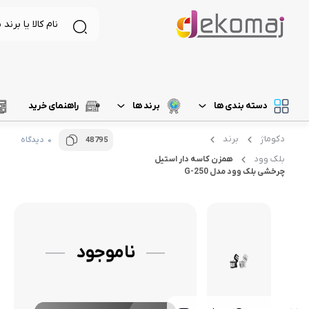
دسته بندی ها
برند ها
راهنمای خرید
دکوماژ
برند
0 دیدگاه
48795
لیست 1
د
لوازم برقی آشپزخانه
غذاساز و خردکن
بلک وود
همزن کاسه دار استیل
چرخشی بلک وود مدل G-250
لیست 2
م
نظافت و شستشو
مخلوط کن
خردکن
لیست 3
ر
آرایشی و بهداشتی
آسیاب
لیست 4
آ
تهویه، سرمایش و گرمایش
ناموجود
رنده برقی
لیست 5
میوه خشک کن
همزن