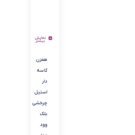
نمایش
بیشتر
همزن
کاسه
دار
استیل
چرخشی
بلک
وود