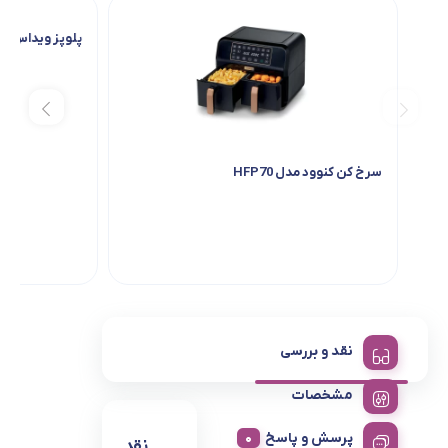
پلوپز ویداس مدل 5436
سرخ کن کنوود مدل HFP70
نقد و بررسی
مشخصات
پرسش و پاسخ
نقد