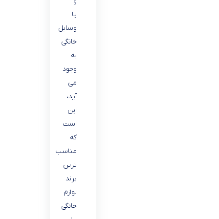
و
یا
وسایل
خانگی
به
وجود
می
آید،
این
است
که
مناسب
ترین
برند
لوازم
خانگی