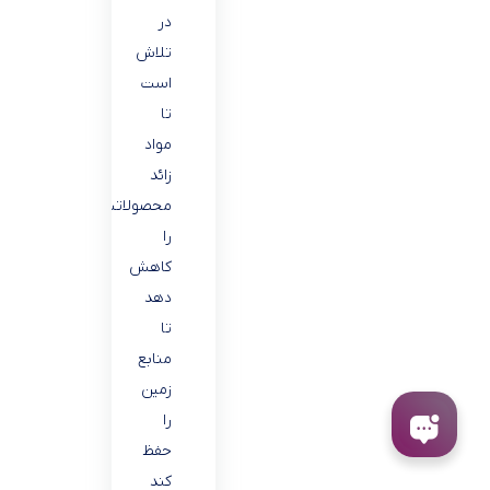
در
تلاش
است
تا
مواد
زائد
محصولاتش
را
کاهش
دهد
تا
منابع
زمین
را
حفظ
کند