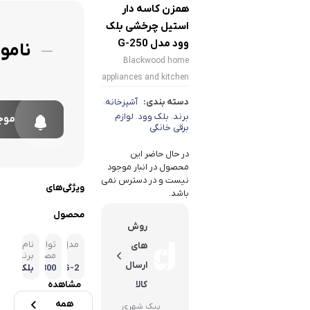
همزن کاسه دار
استیل چرخشی بلک
وود مدل G-250
نامو
Blackwood home
appliances and kitchen
دسته بندی:
آشپزخانه
،
برند
بلک وود
لوازم
،
،
موج
برقی خانگی
در حال حاضر این
محصول در انبار موجود
نیست و در دسترس نمی
ویژگی‌های
باشد.
محصول
روش
مدل
توان
نام
های
مصرفی
برند
ارسال
G-2
300 وا
بلک
50
ت
وود
کالا
مشاهده
همه
پیک شهری