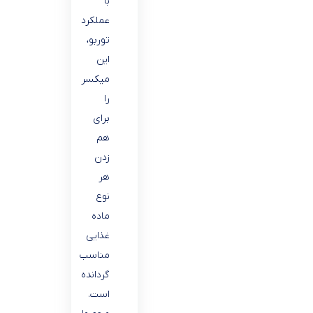
با
عملکرد
توربو،
این
میکسر
را
برای
هم
زدن
هر
نوع
ماده
غذایی
مناسب
گردانده
است.