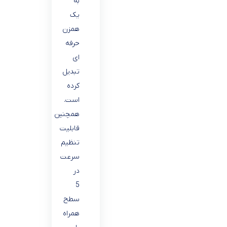
به
یک
همزن
حرفه
ای
تبدیل
کرده
است.
همچنین
قابلیت
تنظیم
سرعت
در
5
سطح
همراه