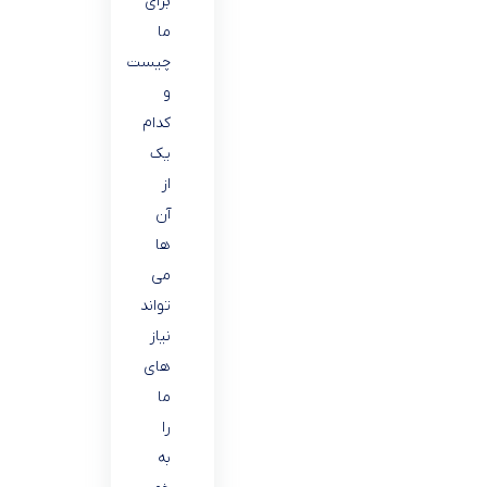
برای
ما
چیست
و
کدام
یک
از
آن
ها
می
تواند
نیاز
های
ما
را
به