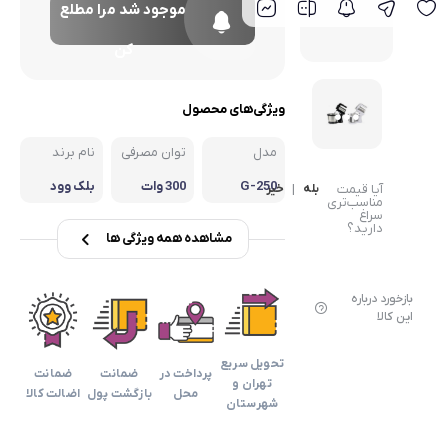
موجود شد مرا مطلع
گوشت کوب برقی
کن
لوازم پخت و پز
ویژگی‌های محصول
مدل
توان مصرفی
نام برند
G-250
300 وات
بلک وود
آیا قیمت
بله
|
خیر
مناسب‌تری
سراغ
دارید؟
مشاهده همه ویژگی ها
بازخورد درباره
این کالا
تحویل سریع
پرداخت در
ضمانت
ضمانت
تهران و
محل
بازگشت پول
اضالت کالا
شهرستان