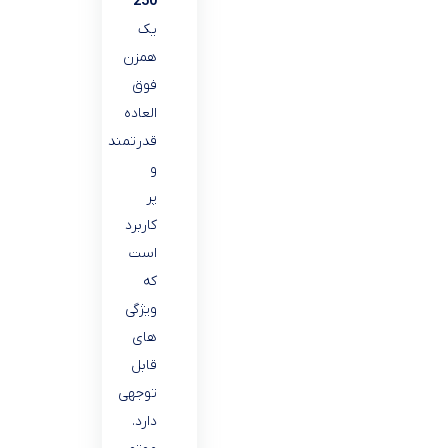
250
یک
همزن
فوق
العاده
قدرتمند
و
پر
کاربرد
است
که
ویژگی
های
قابل
توجهی
دارد.