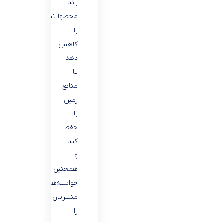
زائد
محصولاتش
را
کاهش
دهد
تا
منابع
زمین
را
حفظ
کند
و
همچنین
خواسته‌های
مشتریان
را