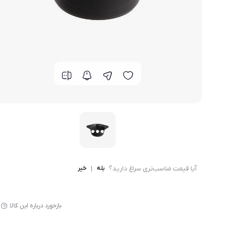
لوازم پخت و پز
آیا قیمت مناسب‌تری سراغ دارید؟
بله
|
خیر
بازخورد درباره این کالا