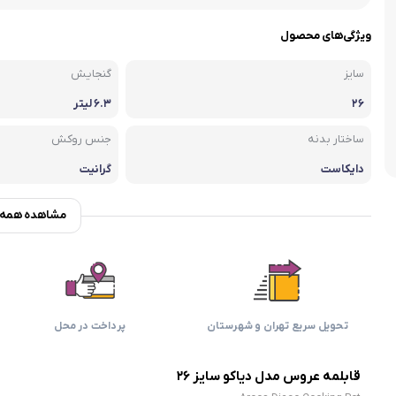
اسمگ
اورال بی
دفترچه راهنما میگل
وافل ساز
کتری برقی
ترازو آشپزخ
ویژگی‌های محصول
هات داگ پز
سایز
گنجایش
۲۶
۶.۳ لیتر
ساختار بدنه
جنس روکش
دایکاست
گرانیت
مشاهده همه و
تحویل سریع تهران و شهرستان
پرداخت در محل
قابلمه عروس مدل دیاکو سایز ۲۶