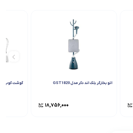
اتو بخارگر بلک اند دکر مدل GST1820
گوشت کوب برقی بای
۱۸,۷۵۶,۰۰۰