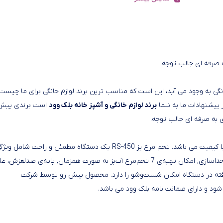
رفه ای جالب توجه.
گی به وجود می آید، این است که مناسب ترین برند لوازم خانگی برای ما چیست
از پیشنهادات ما به شما
برند لوازم خانگی و آشپز خانه بلک وود
است برندی پیش 
ی به صرفه ای جالب توجه.
محصولی بسیار خوش ساخت و با کیفیت می باشد. تخم مرغ پز RS-450 یک دستگاه مطمئن و راحت شامل وی
های منحصر به فرد از جمله درپوش پلاستیکی, سینی تخم‌مرغ قابل جداسازی, امکان تهیه‌ی 7 تخم‌مرغ آب‌پز به صورت همزمان, پایه‌ی ضدلغز
چنین درپوش قرار گرفته در دستگاه امکان شست‌وشو را دارد. محصول پیش رو توسط شرکت