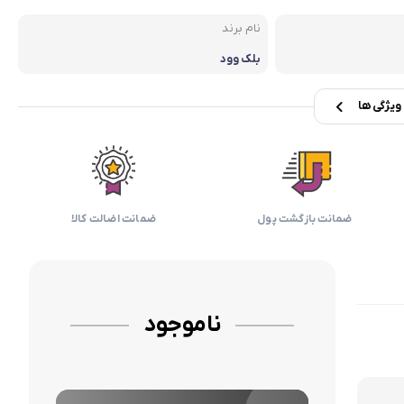
بابیلیس
بلانزو
انه
نام برند
بلک وود
یژگی ها
ضمانت بازگشت پول
ضمانت اضالت کالا
ناموجود