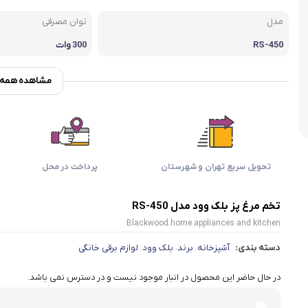
اسمگ
اورال بی
دفترچه راهنما میگل
وافل ساز
کتری برقی
ترازو آشپزخ
مدل
توان مصرفی
هات داگ پز
RS-450
300 وات
مشاهده همه و
تحویل سریع تهران و شهرستان
پرداخت در محل
تخم مرغ پز بلک وود مدل RS-450
Blackwood home appliances and kitchen
دسته بندی:
آشپزخانه
برند
بلک وود
لوازم برقی خانگی
،
،
،
در حال حاضر این محصول در انبار موجود نیست و در دسترس نمی باشد.