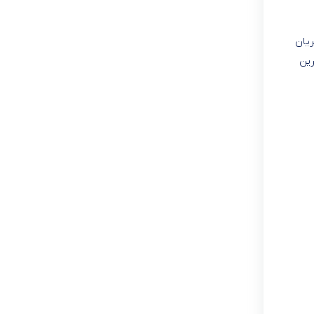
ریان
رین