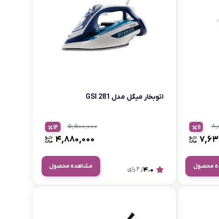
اتوبخار میگل مدل GSI 281
۵,۵۰۰,۰۰۰
۸,
12
11
۴,۸۸۰,۰۰۰
۷,۶۳
ه محصول
مشاهده محصول
4.0
از 2 رای