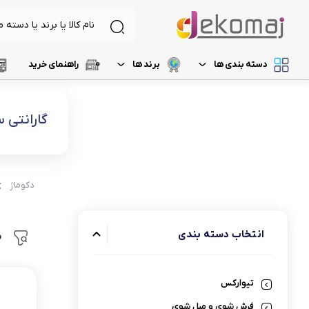
دسته بندی ها
برند ها
راهنمای خرید
لیست 1
د
لوازم برقی آشپزخانه
غذاساز و خردکن
گارانتی
لیست 2
م
نظافت و شستشو
مخلوط کن
خردکن
لیست 3
ر
آرایشی و بهداشتی
دکوماژ
آسیاب
لیست 4
آ
تهویه، سرمایش و گرمایش
رنده برقی
انتخاب دسته‌ بندی
م
لیست 5
میوه خشک کن
همزن
تیوارکس
گوشت کوب برقی
فرش شوی و مبل شوی