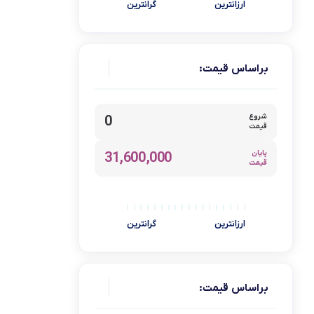
ارزانترین
گرانترین
میوه خشک کن
هود و سینک
یخ خردکن
براساس قیمت:
یخچال و فریزر
برند
شروع
0
قیمت
پارس خزر
پایان
31,600,000
آبسال
قیمت
آتلانتیک
آذر تهویه
ارزانترین
گرانترین
آریته
آوکس Awox
آیسن
براساس قیمت:
اسمگ