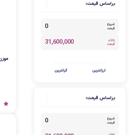
براساس قیمت:
اسپرسوساز
لوازم نظافت رباتیک
شروع
0
دومنا
قیمت
دالتون
پایان
31,600,000
قیمت
آ اس تولز
نیک گستر
موزن 
بونیتو
ارزانترین
گرانترین
نوتریکوک
کی اس تی
براساس قیمت:
تاکنوگلد
بیسل
نوتریبولت
شروع
0
قیمت
هیرو
پایان