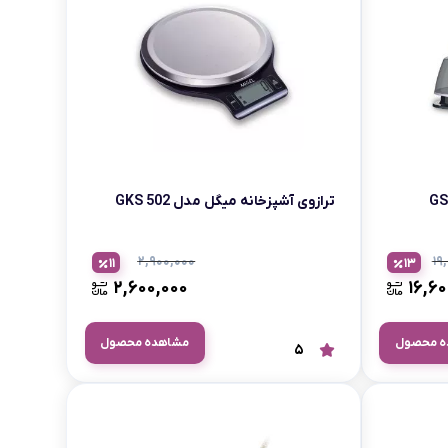
بابیلیس
بلانزو
انه
ترازوی آشپزخانه میگل مدل GKS 502
۲,۹۰۰,۰۰۰
۱۹
11
13
۲,۶۰۰,۰۰۰
۱۶,۶۰
ه محصول
مشاهده محصول
5