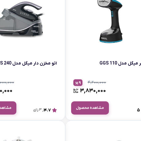
اسمگ
اورال بی
دفترچه راهنما میگل
وافل ساز
کتری برقی
ترازو آشپزخ
هات داگ پز
میگل مدل GGS 110
اتو مخزن دار میگل مدل GSS 240
,۰۰۰,۰۰۰
۴,۲۰۰,۰۰۰
9
۰,۰۰۰
۳,۸۳۰,۰۰۰
مشاهده محصول
مشاهد
5
4.7
از 3 رای