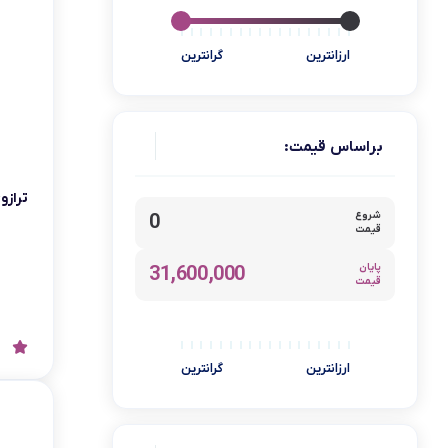
سنکور
ارزانترین
گرانترین
بلیتان
هولدر موبایل
گاستروبلک
براساس قیمت:
سی اند اس
میجر
ترازوی
شروع
0
تراول ماگ
قیمت
یخ در بهشت ساز
پایان
31,600,000
قیمت
جی اچ کی
ماگ
ابیر
ارزانترین
گرانترین
آ ای سی
ابزار باغبانی