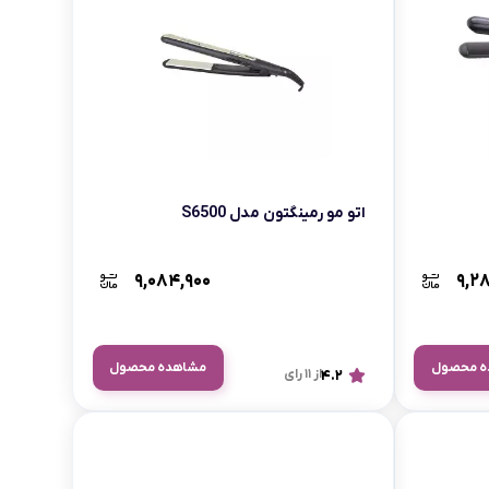
اتو مو رمینگتون مدل S6500
۹,۰۸۴,۹۰۰
۹,۲
ه محصول
مشاهده محصول
4.2
از 11 رای