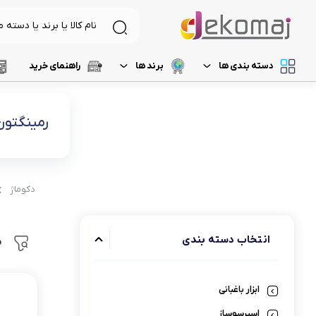
دسته بندی ها
برند ها
راهنمای خرید
لیست 1
د
لوازم برقی آشپزخانه
غذاساز و خردکن
رمینگتون
لیست 2
م
نظافت و شستشو
مخلوط کن
خردکن
لیست 3
ر
آرایشی و بهداشتی
دکوماژ
آسیاب
لیست 4
آ
تهویه، سرمایش و گرمایش
رنده برقی
انتخاب دسته‌ بندی
م
لیست 5
میوه خشک کن
همزن
ابزار باغبانی
گوشت کوب برقی
اسپرسوساز