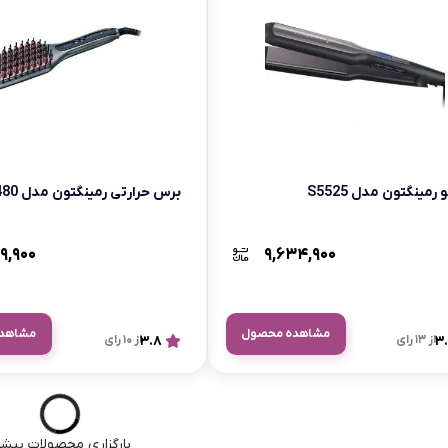
 رمینگتون مدل S5525
برس حرارتی رمینگتون مدل CB7480
۰۹,۹۰۰
۹,۶۳۴,۹۰۰
مشاهده محصول
مشاهد
3
از 13 رای
3.8
از 10 رای
بارگزاری محصولات بیشت