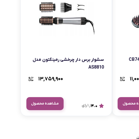
سشوار برس دار چرخشی رمینگتون مدل
AS8810
۱۳,۷۵۹,۹۰۰
۱۱,۰
ه محصول
مشاهده محصول
4.0
از 1 رای
ر