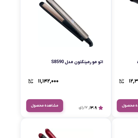
بابیلیس
بلانزو
انه
اتو مو رمینگتون مدل S8590
۱۱,۱۴۲,۰۰۰
۱۲,
ه محصول
مشاهده محصول
3.9
از 17 رای