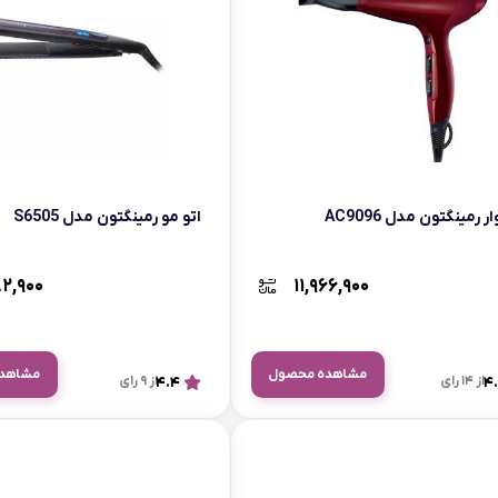
رمینگتون مدل AC9096
اتو مو رمینگتون مدل S6505
۸۲,۹۰۰
۱۱,۹۶۶,۹۰۰
مشاهده محصول
مشاهد
4.
از 14 رای
4.4
از 9 رای