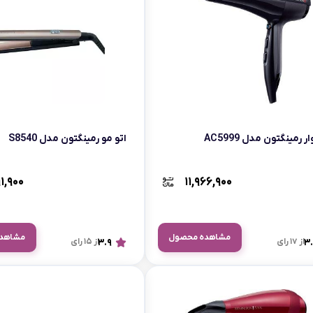
رمینگتون مدل AC5999
اتو مو رمینگتون مدل S8540
۱,۹۰۰
۱۱,۹۶۶,۹۰۰
مشاهده محصول
مشاهد
3
از 17 رای
3.9
از 15 رای