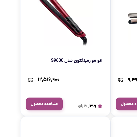
اتو مو رمینگتون مدل S9600
۱۲,۵۱۶,۹۰۰
۹,۴۹
ه محصول
مشاهده محصول
3.9
از 18 رای