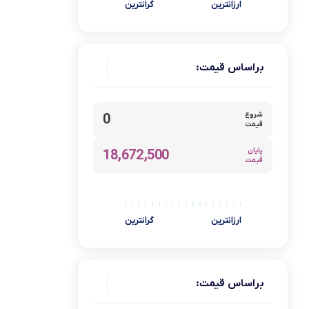
ارزانترین
گرانترین
میوه خشک کن
هود و سینک
یخ خردکن
براساس قیمت:
یخچال و فریزر
برند
شروع
0
قیمت
پارس خزر
پایان
18,672,500
آبسال
قیمت
آتلانتیک
آذر تهویه
ارزانترین
گرانترین
آریته
آوکس Awox
آیسن
براساس قیمت:
اسمگ