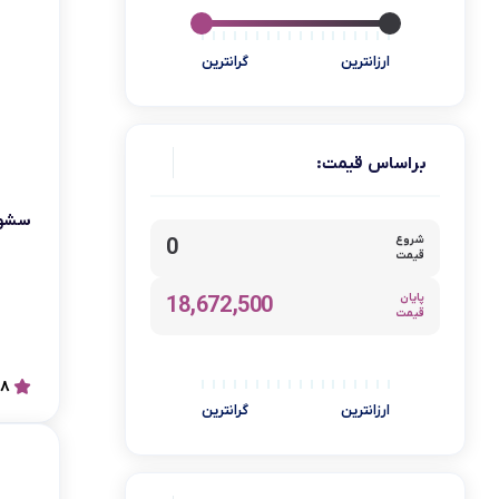
فرش شوی و مبل شوی
ارزانترین
گرانترین
گوشتکوب شارژی
ابزار آشپزی
ماکروویو
براساس قیمت:
گجت
پرزگیر
سشوار 
شروع
0
لوازم خانگي برقي
قیمت
اسمارتک
پایان
18,672,500
قیمت
پاوربانک
کلیک
.8
KTS
ارزانترین
گرانترین
برس حرارتی
جعبه ابزار