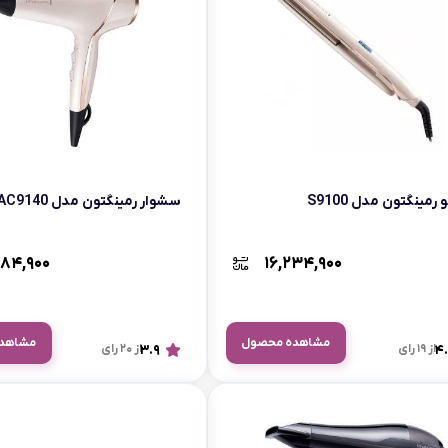
اسمگ
اورال بی
دفترچه راهنما میگل
وافل ساز
کتری برقی
ترازو آشپزخ
هات داگ پز
 رمینگتون مدل S9100
سشوار رمینگتون مدل AC9140
۳۸۴,۹۰۰
۱۶,۲۳۴,۹۰۰
مشاهده محصول
مشاهد
4.
از 19 رای
3.9
از 20 رای