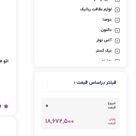
لوازم پخت و پز
لوازم نظافت رباتیک
دومنا
دالتون
آ اس تولز
نیک گستر
بونیتو
اتو مو
نوتریکوک
کی اس تی
فیلتر براساس قیمت :
تاکنوگلد
بیسل
شروع
۰
1
قیمت
نوتریبولت
پایان
۱۸٬۶۷۲٬۵۰۰
هیرو
قیمت
تیوارکس