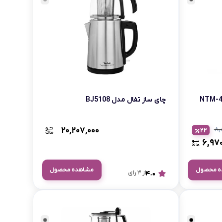
چای ساز تفال مدل BJ5108
۲۰,۲۰۷,۰۰۰
۸,
22
۶,۹۷
ه محصول
مشاهده محصول
4.0
از 3 رای