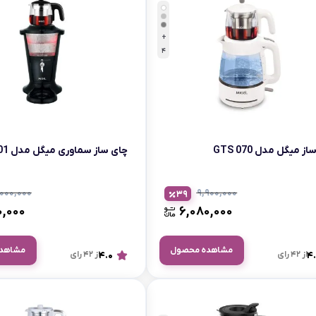
اسمگ
اورال بی
دفترچه راهنما میگل
وافل ساز
کتری برقی
ترازو آشپزخ
هات داگ پز
+
4
ز میگل مدل GTS 070
چای ساز سماوری میگل مدل GTS 301
,۰۰۰,۰۰۰
۹,۹۰۰,۰۰۰
39
۰,۰۰۰
۶,۰۸۰,۰۰۰
مشاهده محصول
مشاهد
4.
از 42 رای
4.0
از 42 رای