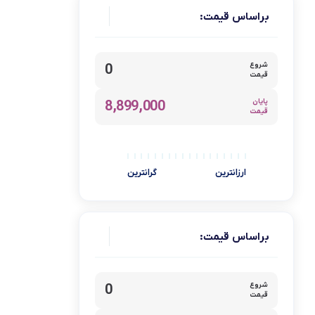
براساس قیمت:
گجت
پرزگیر
شروع
0
لوازم خانگي برقي
قیمت
اسمارتک
پایان
8,899,000
قیمت
پاوربانک
کلیک
KTS
ارزانترین
گرانترین
برس حرارتی
جعبه ابزار
براساس قیمت:
ماموت
سنکور
بلیتان
شروع
0
قیمت
هولدر موبایل