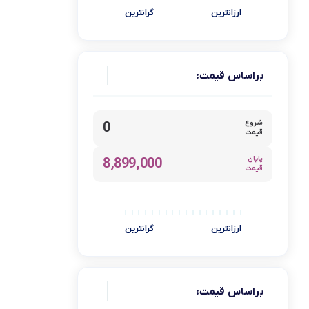
کیک پز
ارزانترین
گرانترین
میوه خشک کن
هود و سینک
یخ خردکن
براساس قیمت:
یخچال و فریزر
برند
شروع
0
قیمت
پارس خزر
پایان
8,899,000
آبسال
قیمت
آتلانتیک
آذر تهویه
ارزانترین
گرانترین
آریته
آوکس Awox
آیسن
براساس قیمت: