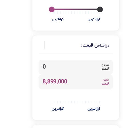
آ اس تولز
نیک گستر
ارزانترین
گرانترین
بونیتو
نوتریکوک
کی اس تی
براساس قیمت:
تاکنوگلد
بیسل
شروع
0
نوتریبولت
قیمت
هیرو
پایان
8,899,000
قیمت
تیوارکس
فرش شوی و مبل شوی
گوشتکوب شارژی
ارزانترین
گرانترین
ابزار آشپزی
ماکروویو