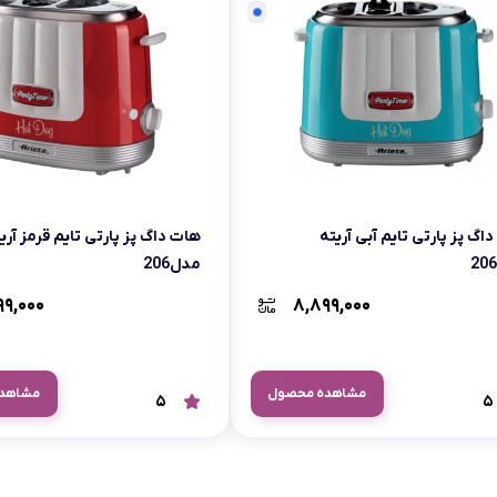
اسمگ
اورال بی
دفترچه راهنما میگل
وافل ساز
کتری برقی
ترازو آشپزخ
هات داگ پز
اگ پز پارتی تایم آبی آریته
هات داگ پز پارتی تایم قرمز آری
مدل206
۹۹,۰۰۰
۸,۸۹۹,۰۰۰
مشاهده محصول
مشاهد
5
5