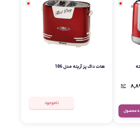
بابیلیس
بلانزو
انه
ته
هات داگ پز آریته مدل 186
۸,۸
ناموجود
ه محصول