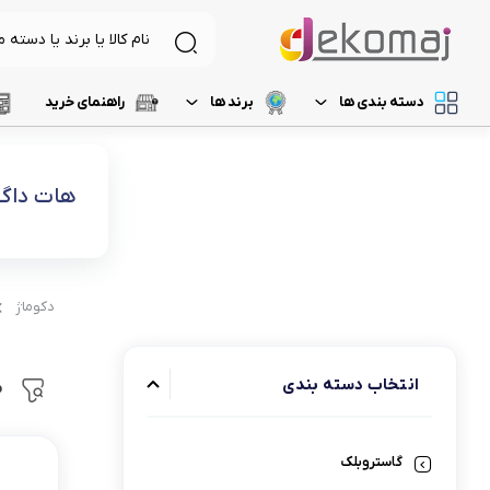
دسته بندی ها
برند ها
راهنمای خرید
لیست 1
د
لوازم برقی آشپزخانه
غذاساز و خردکن
هات داگ 
لیست 2
م
نظافت و شستشو
مخلوط کن
خردکن
لیست 3
ر
آرایشی و بهداشتی
آسیاب
دکوماژ
لیست 4
آ
تهویه، سرمایش و گرمایش
رنده برقی
لیست 5
میوه خشک کن
انتخاب دسته‌ بندی
م
همزن
گاستروبلک
گوشت کوب برقی