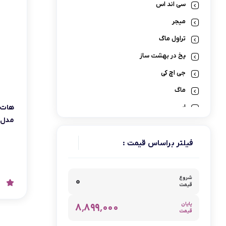
سی اند اس
لوازم پخت و پز
میجر
تراول ماگ
یخ در بهشت ساز
جی اچ کی
ماگ
ابیر
هات د
مدل206
آ ای سی
ابزار باغبانی
فیلتر براساس قیمت :
اسپرسوساز
لوازم نظافت رباتیک
شروع
۰
قیمت
دومنا
پایان
۸٬۸۹۹٬۰۰۰
دالتون
قیمت