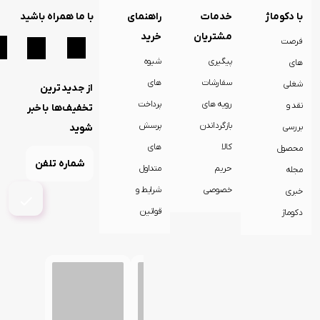
اند
با دکوماژ
خدمات
راهنمای
با ما همراه باشید
اس
مشتریان
خرید
فرصت
میجر
پیگیری
شیوه
های
تراول
سفارشات
های
شغلی
از جدیدترین
ماگ
رویه های
پرداخت
نقد و
تخفیف‌ها باخبر
یخ
بازگرداندن
پرسش
بررسی
شوید
در
بهشت
کالا
های
محصول
ساز
حریم
متداول
مجله
جی
خصوصی
شرایط و
خبری
اچ کی
قوانین
دکوماژ
ماگ
ابیر
آ
ای سی
ابزار