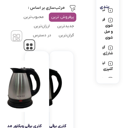
بندی
مرتب‌سازی بر اساس :
تیوارکس
گوشت کوب برقی
پرفروش ترین
محبوب‌ترین
فرش
لوازم پخت و پز
شوی
جدیدترین
ارزان‌ترین
و مبل
گران‌ترین
در دسترس
شوی
گوشتکوب
شارژی
ابزار
آشپزی
ماکروویو
گجت
پرزگیر
لوازم
خانگي
برقي
کتری برقی ویکتور مدل
کتری برقی ویکتور مدل