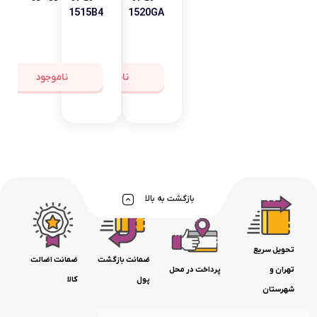
اسمارتک
1515B4
1520GA
پاوربانک
کلیک
KTS
ناموجود
ناموجود
برس
حرارتی
جعبه
ابزار
ماموت
بازگشت به بالا
سنکور
بلیتان
هولدر
تحویل سریع
ضمانت بازگشت
ضمانت اضالت
موبایل
تهران و
پرداخت در محل
پول
کالا
گاستروبلک
شهرستان
سی