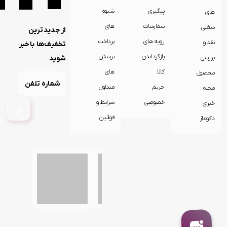
ظروف
پیگیری
شیوه
های
سرو و
سفارشات
های
شغلی
از جدیدترین
پذیرایی
رویه های
پرداخت
نقد و
تخفیف‌ها باخبر
سرو
بازگرداندن
پرسش
بررسی
شوید
لیوان
کالا
های
محصول
و ماگ
حریم
متداول
مجله
کتری
خصوصی
شرایط و
خبری
و
قوری
قوانین
دکوماژ
کلمن
و
فلاسک
کیک
پز
میوه
خشک
کن