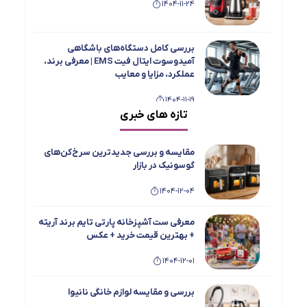
1404-11-24
بررسی کامل دستگاه‌های باشگاهی
آمیدوسوت ایتال فیت EMS | معرفی برند،
عملکرد، مزایا و معایب
1404-11-19
تازه های خبری
بررسی جامع و مقایسه یخچال فریزر دوقلو
تاکنوگلد مدل‌های 901، 803، 801، 702 و 701
مقایسه و بررسی جدیدترین سرخ‌کن‌های
1404-11-15
گوسونیک در بازار
1404-12-04
معرفی اسپرسو ساز ها و چای ساز های
بویانت
معرفی ست آشپزخانه پارتی تایم برند آریته
1404-08-19
+ بهترین قیمت خرید + عکس
1404-12-01
بهترین محصولات MGS + عکس و معرفی و
بهترین قیمت خرید
بررسی و مقایسه لوازم خانگی نانیوا
1404-08-19