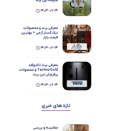
شیشه این برند
1404-07-14
معرفی برند و محصولات
نیک گستر آرجی + بهترین
قیمت بازار
1404-07-14
معرفی برند تاکنوگلد
TachnoGold و محصولات
پرفروش این برند
1404-07-14
تازه های خبری
مقایسه و بررسی