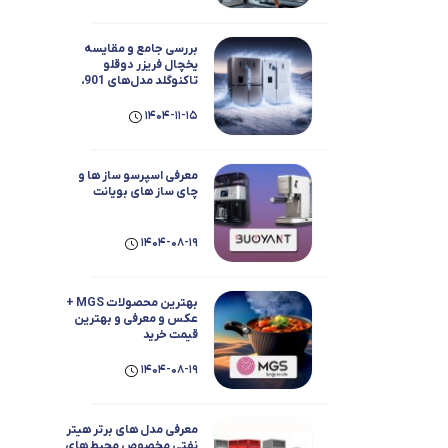
بررسی جامع و مقایسه
یخچال فریزر دوقلو
تاکنوگلد مدل‌های 901،
803، 801، 702 و 701
1404-11-15
معرفی اسپرسو ساز ها و
چای ساز های بویانت
1404-08-19
بهترین محصولات MGS +
عکس و معرفی و بهترین
قیمت خرید
1404-08-19
معرفی مدل های برتر هیتر
نفتی مخصوص محیط های