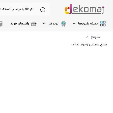
دسته بندی ها
برند ها
راهنمای خرید
دکوماژ
لیست 1
د
لوازم برقی آشپزخانه
غذاساز و خردکن
هیچ مطلبی وجود ندارد.
لیست 2
م
نظافت و شستشو
مخلوط کن
خردکن
لیست 3
ر
آرایشی و بهداشتی
آسیاب
لیست 4
آ
تهویه، سرمایش و گرمایش
رنده برقی
لیست 5
میوه خشک کن
همزن
گوشت کوب برقی