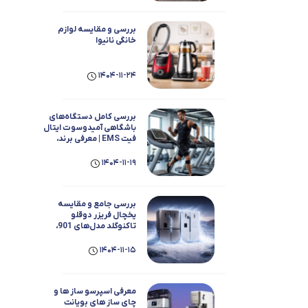
بابیلیس
بلانزو
انه
بررسی و مقایسه لوازم
خانگی نانیوا
1404-11-24
بررسی کامل دستگاه‌های
باشگاهی آمیدوسوت ایتال
فیت EMS | معرفی برند،
عملکرد، مزایا و معایب
1404-11-19
بررسی جامع و مقایسه
یخچال فریزر دوقلو
تاکنوگلد مدل‌های 901،
803، 801، 702 و 701
1404-11-15
معرفی اسپرسو ساز ها و
چای ساز های بویانت