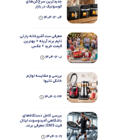
جدیدترین سرخ‌کن‌های
گوسونیک در بازار
1404-12-04
معرفی ست آشپزخانه پارتی
تایم برند آریته + بهترین
قیمت خرید + عکس
1404-12-01
بررسی و مقایسه لوازم
خانگی نانیوا
1404-11-24
بررسی کامل دستگاه‌های
باشگاهی آمیدوسوت ایتال
فیت EMS | معرفی برند،
عملکرد، مزایا و معایب
1404-11-19