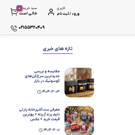
0
سبد خرید
کاربری
خالی است
ورود / ثبت نام
۰۲۱۵۵۳۲۰۴۰۹
سماور
ای پی ان
بالارد
بلک اند د
تازه های خبری
 گیری
ظروف پخت و پز
ایتالوکس
بایترون
بلک وود
ی
ظروف سرو و پذیرایی
مقایسه و بررسی
ایران شرق
براون
بلورمز
جدیدترین سرخ‌کن‌های
ش
ظروف نگهداری
گوسونیک در بازار
کتری و قوری
ایران هیتر
برفاب
بوش
1404-12-04
ه
کلمن و فلاسک
ایکس ویژن
برینا
بویانت
معرفی ست آشپزخانه پارتی
ی و مصرفی نوشیدنی‌ساز
تایم برند آریته + بهترین
قیمت خرید + عکس
باریتون
بلانتون
ه
1404-12-01