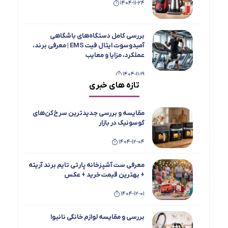
1404-11-24
بررسی کامل دستگاه‌های باشگاهی
آمیدوسوت ایتال فیت EMS | معرفی برند،
عملکرد، مزایا و معایب
1404-11-19
تازه های خبری
بررسی جامع و مقایسه یخچال فریزر دوقلو
تاکنوگلد مدل‌های 901، 803، 801، 702 و 701
مقایسه و بررسی جدیدترین سرخ‌کن‌های
1404-11-15
گوسونیک در بازار
1404-12-04
معرفی اسپرسو ساز ها و چای ساز های
بویانت
معرفی ست آشپزخانه پارتی تایم برند آریته
1404-08-19
+ بهترین قیمت خرید + عکس
1404-12-01
بهترین محصولات MGS + عکس و معرفی و
بهترین قیمت خرید
بررسی و مقایسه لوازم خانگی نانیوا
1404-08-19