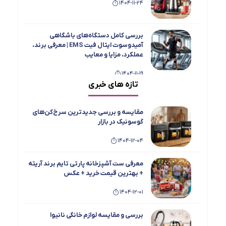
1404-11-24
بررسی کامل دستگاه‌های باشگاهی
آمیدوسوت ایتال فیت EMS | معرفی برند،
عملکرد، مزایا و معایب
1404-11-19
تازه های خبری
بررسی جامع و مقایسه یخچال فریزر دوقلو
تاکنوگلد مدل‌های 901، 803، 801، 702 و 701
مقایسه و بررسی جدیدترین سرخ‌کن‌های
1404-11-15
گوسونیک در بازار
1404-12-04
معرفی اسپرسو ساز ها و چای ساز های
بویانت
معرفی ست آشپزخانه پارتی تایم برند آریته
1404-08-19
+ بهترین قیمت خرید + عکس
1404-12-01
بهترین محصولات MGS + عکس و معرفی و
بهترین قیمت خرید
بررسی و مقایسه لوازم خانگی نانیوا
1404-08-19